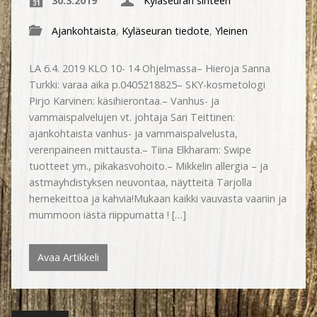
30.3.2019
Kyläseuran sihteeri
Ajankohtaista
,
Kyläseuran tiedote
,
Yleinen
LA 6.4. 2019 KLO 10- 14 Ohjelmassa– Hieroja Sanna
Turkki: varaa aika p.0405218825– SKY-kosmetologi
Pirjo Karvinen: käsihierontaa.– Vanhus- ja
vammaispalvelujen vt. johtaja Sari Teittinen:
ajankohtaista vanhus- ja vammaispalvelusta,
verenpaineen mittausta.– Tiina Elkharam: Swipe
tuotteet ym., pikakasvohoito.– Mikkelin allergia – ja
astmayhdistyksen neuvontaa, näytteitä Tarjolla
hernekeittoa ja kahvia!Mukaan kaikki vauvasta vaariin ja
mummoon iästä riippumatta ! […]
Avaa Artikkeli