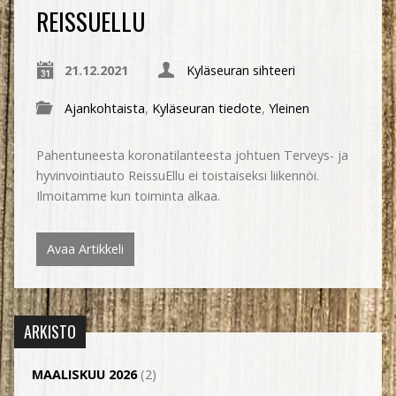
REISSUELLU
21.12.2021
Kyläseuran sihteeri
Ajankohtaista
,
Kyläseuran tiedote
,
Yleinen
Pahentuneesta koronatilanteesta johtuen Terveys- ja
hyvinvointiauto ReissuEllu ei toistaiseksi liikennöi.
Ilmoitamme kun toiminta alkaa.
Avaa Artikkeli
ARKISTO
MAALISKUU 2026
(2)