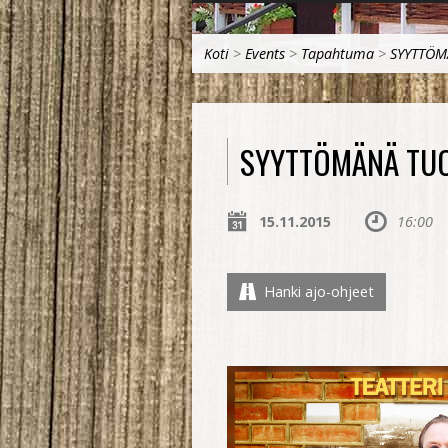
Koti
>
Events
>
Tapahtuma
>
SYYTTÖM
SYYTTÖMÄNÄ TUO
15.11.2015
16:00
Hanki ajo-ohjeet