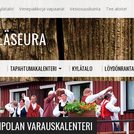
lätalo!
Venepaikkoja vapaana!
Vesiosuuskunta
Tee aloite!
YLÄSEURA
TAPAHTUMAKALENTERI
KYLÄTALO
LÖYDÖNRANTA
MPOLAN VARAUSKALENTERI