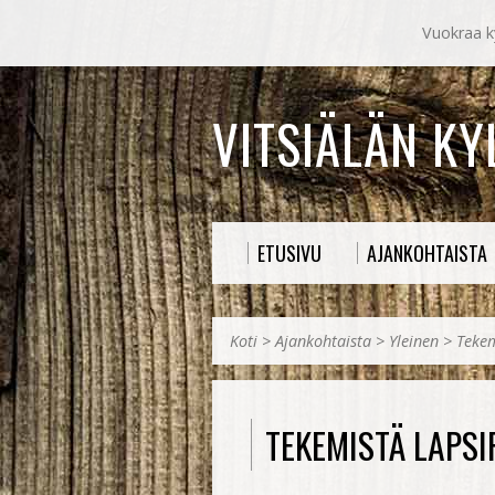
Vuokraa ky
VITSIÄLÄN K
ETUSIVU
AJANKOHTAISTA
Koti
>
Ajankohtaista
>
Yleinen
>
Tekem
TEKEMISTÄ LAPSIP