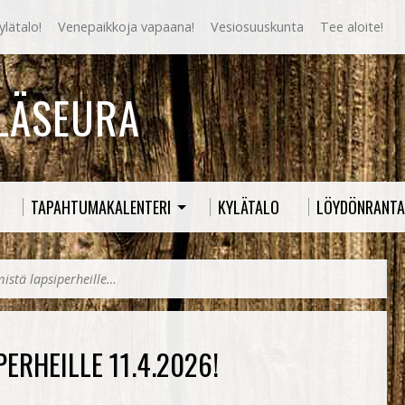
lätalo!
Venepaikkoja vapaana!
Vesiosuuskunta
Tee aloite!
YLÄSEURA
TAPAHTUMAKALENTERI
KYLÄTALO
LÖYDÖNRANTA
istä lapsiperheille…
ERHEILLE 11.4.2026!