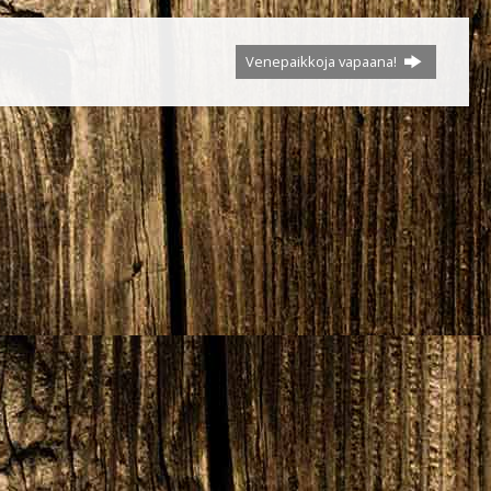
Venepaikkoja vapaana!