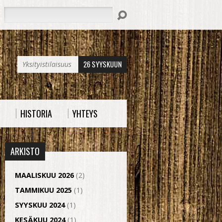
Hae
26 SYYSKUUN
Yksityistilaisuus
HISTORIA
YHTEYS
ARKISTO
MAALISKUU 2026
(2)
TAMMIKUU 2025
(1)
SYYSKUU 2024
(1)
KESÄKUU 2024
(1)