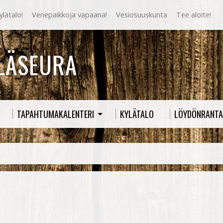
lätalo!
Venepaikkoja vapaana!
Vesiosuuskunta
Tee aloite!
YLÄSEURA
TAPAHTUMAKALENTERI
KYLÄTALO
LÖYDÖNRANTA