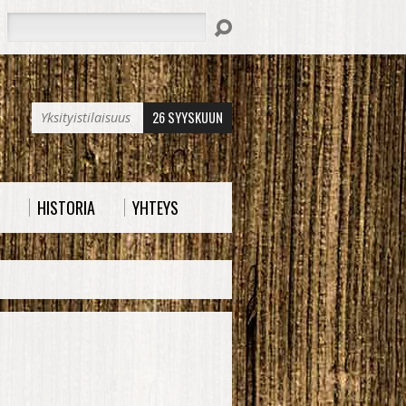
Hae
26 SYYSKUUN
Yksityistilaisuus
HISTORIA
YHTEYS