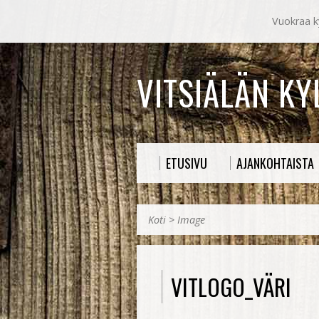
Vuokraa ky
VITSIÄLÄN K
ETUSIVU
AJANKOHTAISTA
Koti
>
Image
VITLOGO_VÄRI