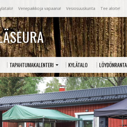
lätalo!
Venepaikkoja vapaana!
Vesiosuuskunta
Tee aloite!
YLÄSEURA
TAPAHTUMAKALENTERI
KYLÄTALO
LÖYDÖNRANTA