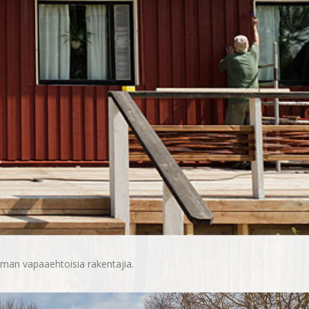
 ilman vapaaehtoisia rakentajia.