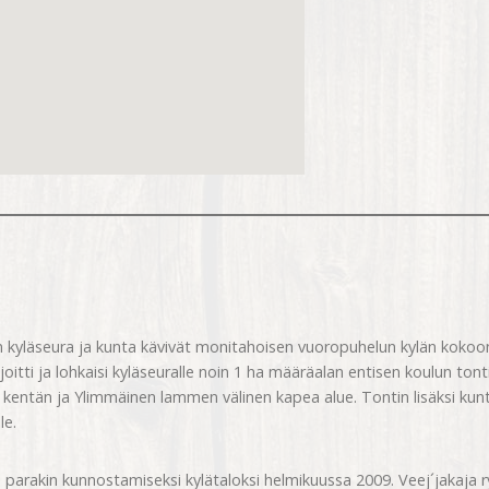
n kyläseura ja kunta kävivät monitahoisen vuoropuhelun kylän kokoo
joitti ja lohkaisi kyläseuralle noin 1 ha määräalan entisen koulun tont
 kentän ja Ylimmäinen lammen välinen kapea alue. Tontin lisäksi kunt
le.
parakin kunnostamiseksi kylätaloksi helmikuussa 2009. Veej´jakaja 