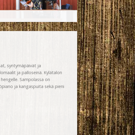
lat, syntymäpäivät ja
llomaalit ja palloseinä. Kylätalon
le hengelle. Sampolassa on
köpiano ja kangaspuita sekä pieni