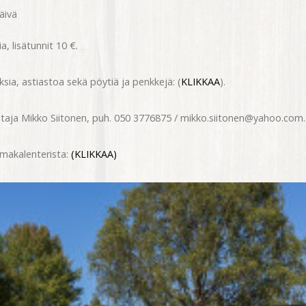
päivä
a, lisätunnit 10 €.
ia, astiastoa sekä pöytiä ja penkkejä: (
KLIKKAA
).
taja Mikko Siitonen, puh. 050 3776875 / mikko.siitonen@yahoo.com.
umakalenterista:
(KLIKKAA)