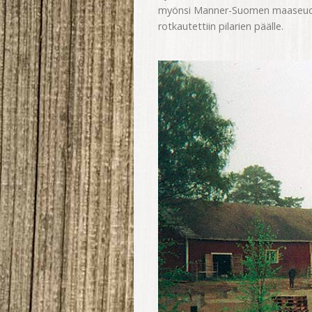
myönsi Manner-Suomen maaseudun 
rotkautettiin pilarien päälle.