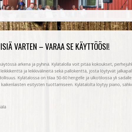
SIÄ VARTEN – VARAA SE KÄYTTÖÖSI!
käytössä arkena ja pyhinä. Kylätalolla voit pitää kokoukset, perhejuh
 leikkikenttä ja leikkivälineitä sekä pallokenttä, josta löytyvät jalkapa
llisuus. Kylätalossa on tilaa 50-60 hengelle ja ulkotiloissa yli sadal
s kaikenlaisten esitysten tuottamiseen. Kylätalolta löytyy piano, säh
iälä