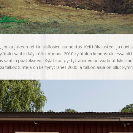
, jonka jälkeen tehtiin sisäosien kunnostus. Keittiökalusteet ja uuni as
ylätalo saatiin käyttöön. Vuonna 2010 kylätalon kunnostuksessa oli h
tus saatiin päätökseen. Kylätalon pystyttäminen on vaatinut lukuisa
ksi talkootunteja on kertynyt lähes 2000 ja talkoolaisia on ollut kym