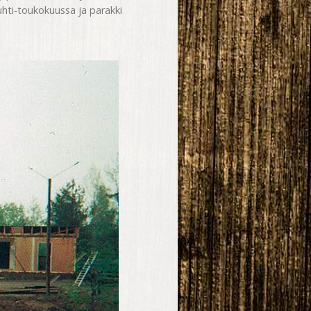
ti-toukokuussa ja parakki