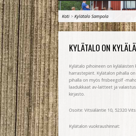
Koti
>
Kylätalo Sampola
KYLÄTALO ON KYLÄLÄI
Kylätalo pihoineen on kyläläisten 
harrastepiirit. Kylätalon pihalla on
pihalla on myös frisbeegolf -mahdo
laadukkaat av-laitteet ja valaistu
kirjasto.
Osoite: Vitsiäläntie 10, 52320 Vits
Kylätalon vuokraushinnat: