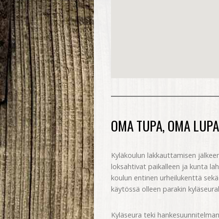
OMA TUPA, OMA LUPA
Kyläkoulun lakkauttamisen jälkee
loksahtivat paikalleen ja kunta lah
koulun entinen urheilukenttä sekä
käytössä olleen parakin kyläseural
Kyläseura teki hankesuunnitelman 