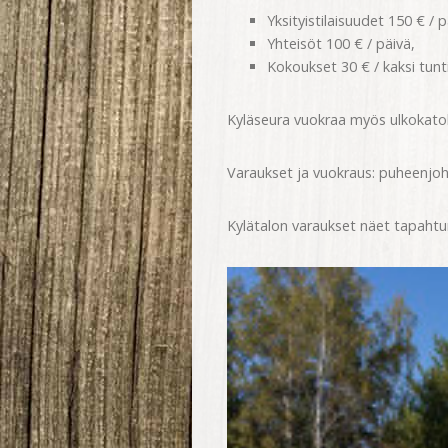
Yksityistilaisuudet 150 € / 
Yhteisöt 100 € / päivä,
Kokoukset 30 € / kaksi tunti
Kyläseura vuokraa myös ulkokatoks
Varaukset ja vuokraus: puheenjoh
Kylätalon varaukset näet tapaht