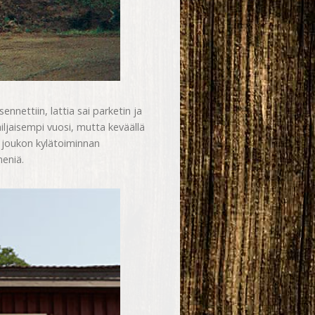
ennettiin, lattia sai parketin ja
iljaisempi vuosi, mutta keväällä
n joukon kylätoiminnan
meniä.