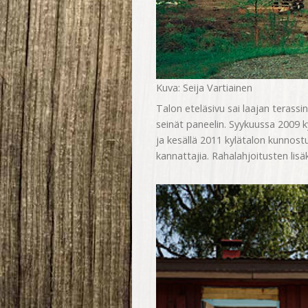
Kuva: Seija Vartiainen
Talon eteläsivu sai laajan terassin
seinät paneelin. Syykuussa 2009 k
ja kesällä 2011 kylätalon kunnos
kannattajia. Rahalahjoitusten lisä