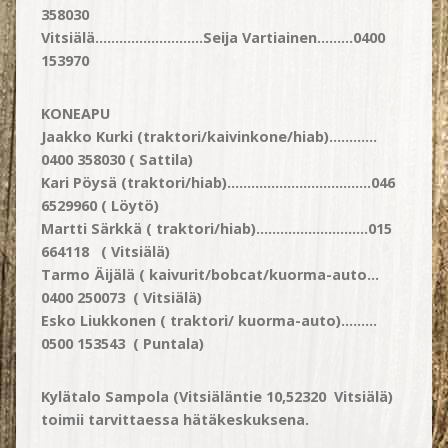
358030
Vitsiälä………………………Seija Vartiainen………0400
153970
KONEAPU
Jaakko Kurki (traktori/kaivinkone/hiab)…………
0400 358030 ( Sattila)
Kari Pöysä (traktori/hiab)………………………………046
6529960 ( Löytö)
Martti Särkkä ( traktori/hiab)……………………….015
664118 ( Vitsiälä)
Tarmo Äijälä ( kaivurit/bobcat/kuorma-auto…
0400 250073 ( Vitsiälä)
Esko Liukkonen ( traktori/ kuorma-auto)………
0500 153543 ( Puntala)
Kylätalo Sampola (Vitsiäläntie 10,52320 Vitsiälä)
toimii tarvittaessa hätäkeskuksena.