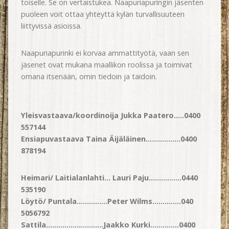
toiselle. Se on vertaistukea. Naapuriapuringin jäsenten
puoleen voit ottaa yhteyttä kylän turvallisuuteen
liittyvissä asioissa.
Naapuriapurinki ei korvaa ammattityötä, vaan sen
jäsenet ovat mukana maallikon roolissa ja toimivat
omana itsenään, omin tiedoin ja taidoin.
Yleisvastaava/koordinoija Jukka Paatero…..0400
557144
Ensiapuvastaava Taina Äijäläinen……………..0400
878194
Heimari/ Laitialanlahti… Lauri Paju…………….0440
535190
Löytö/ Puntala……………Peter Wilms…………..040
5056792
Sattila……………………….Jaakko Kurki…………..0400