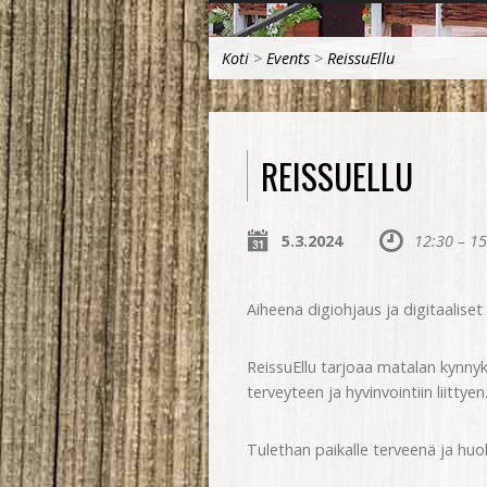
Koti
>
Events
>
ReissuEllu
REISSUELLU
5.3.2024
12:30 – 15
Aiheena digiohjaus ja digitaaliset
ReissuEllu tarjoaa matalan kynnyk
terveyteen ja hyvinvointiin liitty
Tulethan paikalle terveenä ja huo