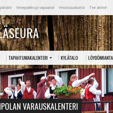
lätalo!
Venepaikkoja vapaana!
Vesiosuuskunta
Tee aloite!
YLÄSEURA
TAPAHTUMAKALENTERI
KYLÄTALO
LÖYDÖNRANTA
MPOLAN VARAUSKALENTERI