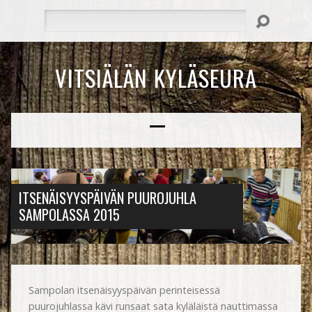
Hae
VITSIÄLÄN KYLÄSEURA
ITSENÄISYYSPÄIVÄN PUUROJUHLA
SAMPOLASSA 2015
Sampolan itsenäisyyspäivän perinteisessä
puurojuhlassa kävi runsaat sata kyläläistä nauttimassa