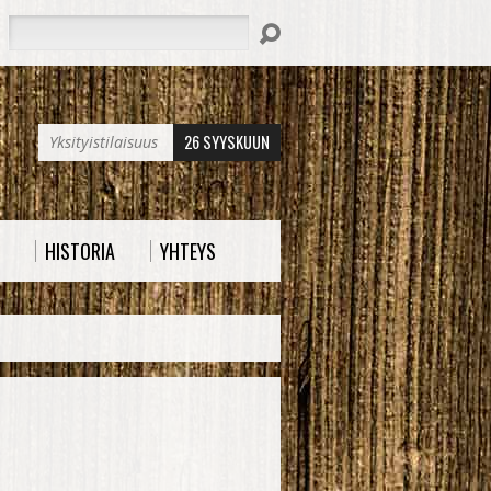
Hae
26 SYYSKUUN
Yksityistilaisuus
HISTORIA
YHTEYS