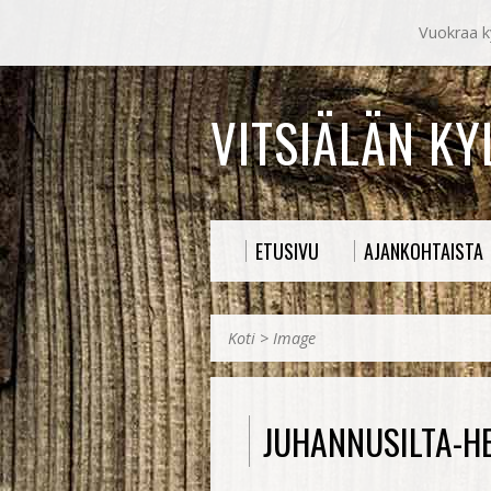
Vuokraa ky
VITSIÄLÄN K
ETUSIVU
AJANKOHTAISTA
Koti
>
Image
JUHANNUSILTA-H