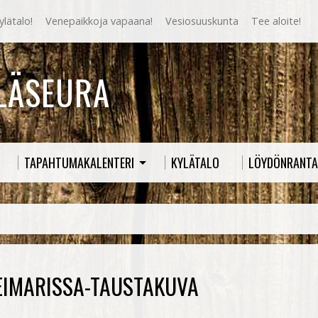
lätalo!
Venepaikkoja vapaana!
Vesiosuuskunta
Tee aloite!
YLÄSEURA
TAPAHTUMAKALENTERI
KYLÄTALO
LÖYDÖNRANTA
EIMARISSA-TAUSTAKUVA