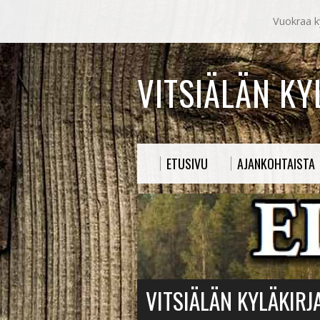
Vuokraa ky
VITSIÄLÄN K
ETUSIVU
AJANKOHTAISTA
VITSIÄLÄN KYLÄKIRJ