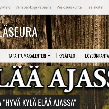
lätalo!
Venepaikkoja vapaana!
Vesiosuuskunta
Tee aloite!
YLÄSEURA
TAPAHTUMAKALENTERI
KYLÄTALO
LÖYDÖNRANTA
A "HYVÄ KYLÄ ELÄÄ AJASSA"