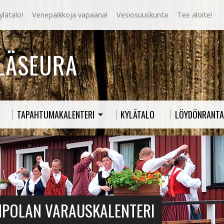
lätalo!
Venepaikkoja vapaana!
Vesiosuuskunta
Tee aloite!
YLÄSEURA
TAPAHTUMAKALENTERI
KYLÄTALO
LÖYDÖNRANTA
MPOLAN VARAUSKALENTERI