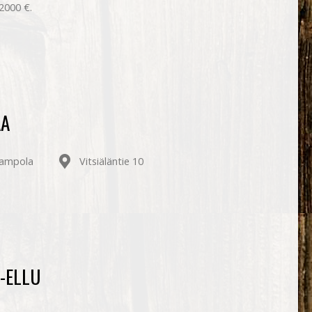
 2000 €.
AA
Sampola
Vitsiäläntie 10
-ELLU