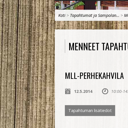
Koti
>
Tapahtumat ja Sampolan…
>
M
MENNEET TAPAH
MLL-PERHEKAHVILA
12.5.2014
10:00-14
Tapahtuman lisätiedot