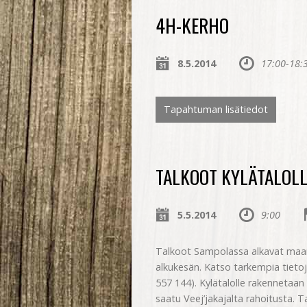
4H-KERHO
8.5.2014
17:00-18:
Tapahtuman lisätiedot
TALKOOT KYLÄTALOLL
5.5.2014
9:00
Talkoot Sampolassa alkavat maana
alkukesän. Katso tarkempia tietoja 
557 144). Kylätalolle rakennetaan
saatu Veej’jakajalta rahoitusta. 