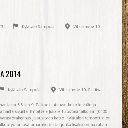
30
Kylätalo Sampola
Vitsiäläntie 10
A 2014
Kylätalo Sampola
Vitsiäläntie 10, Ristiina
ntaina 5.5. klo 9. Talkoot jatkuvat koko kevään ja
näiltä sivuilta. Ilmoittele Jukalle tulostasi talkoisiin (0400
 varastorakennus ja uusitaan katto. Kylätalon remonttiin on
Talkootyö on osa omarahoitusta, jonka lisäksi omaa rahaa