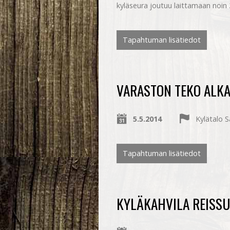
kyläseura joutuu laittamaan noin
Tapahtuman lisätiedot
VARASTON TEKO ALK
5.5.2014
Kylätalo 
Tapahtuman lisätiedot
KYLÄKAHVILA REISSU