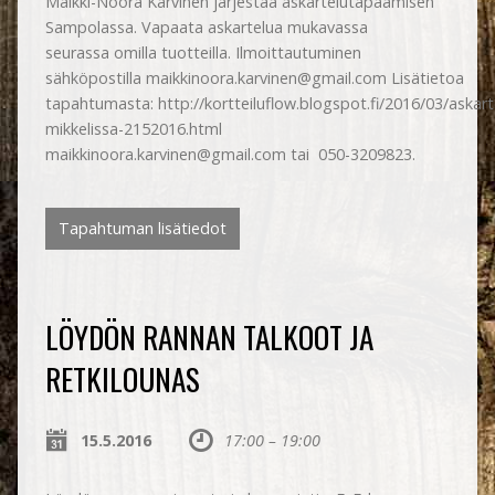
Maikki-Noora Karvinen järjestää askartelutapaamisen
Sampolassa. Vapaata askartelua mukavassa
seurassa omilla tuotteilla. Ilmoittautuminen
sähköpostilla maikkinoora.karvinen@gmail.com Lisätietoa
tapahtumasta: http://kortteiluflow.blogspot.fi/2016/03/askar
mikkelissa-2152016.html
maikkinoora.karvinen@gmail.com tai 050-3209823.
Tapahtuman lisätiedot
LÖYDÖN RANNAN TALKOOT JA
RETKILOUNAS
15.5.2016
17:00 – 19:00