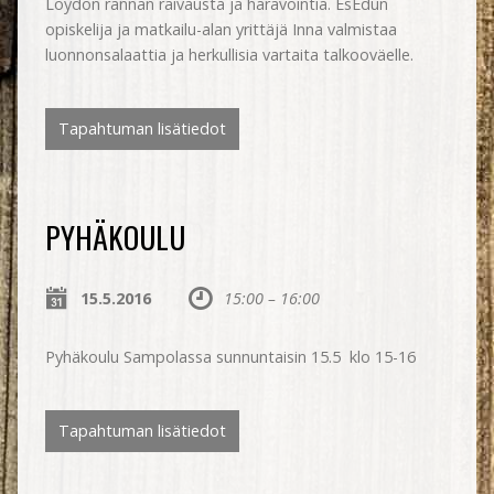
Löydön rannan raivausta ja haravointia. EsEdun
opiskelija ja matkailu-alan yrittäjä Inna valmistaa
luonnonsalaattia ja herkullisia vartaita talkooväelle.
Tapahtuman lisätiedot
PYHÄKOULU
15.5.2016
15:00 – 16:00
Pyhäkoulu Sampolassa sunnuntaisin 15.5 klo 15-16
Tapahtuman lisätiedot