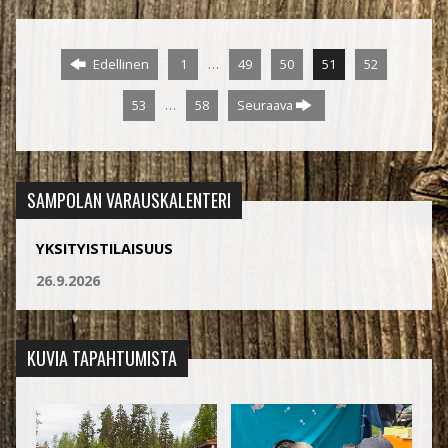
…
Edellinen
1
49
50
51
52
…
53
58
Seuraava
SAMPOLAN VARAUSKALENTERI
YKSITYISTILAISUUS
26.9.2026
KUVIA TAPAHTUMISTA