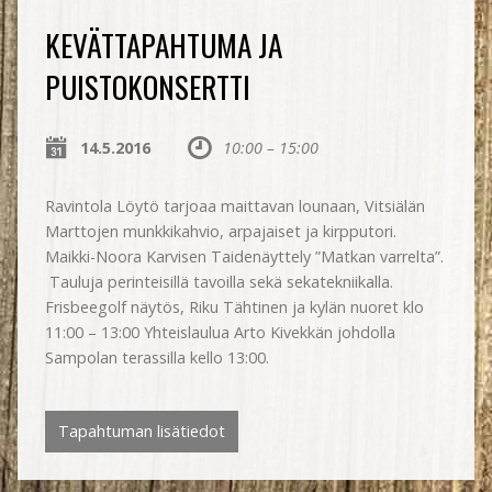
KEVÄTTAPAHTUMA JA
PUISTOKONSERTTI
14.5.2016
10:00 – 15:00
Ravintola Löytö tarjoaa maittavan lounaan, Vitsiälän
Marttojen munkkikahvio, arpajaiset ja kirpputori.
Maikki-Noora Karvisen Taidenäyttely ”Matkan varrelta”.
Tauluja perinteisillä tavoilla sekä sekatekniikalla.
Frisbeegolf näytös, Riku Tähtinen ja kylän nuoret klo
11:00 – 13:00 Yhteislaulua Arto Kivekkän johdolla
Sampolan terassilla kello 13:00.
Tapahtuman lisätiedot