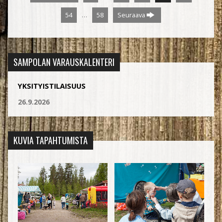
…
54
58
Seuraava
SAMPOLAN VARAUSKALENTERI
YKSITYISTILAISUUS
26.9.2026
KUVIA TAPAHTUMISTA