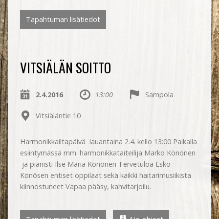
Tapahtuman lisätiedot
VITSIÄLÄN SOITTO
2.4.2016
13:00
Sampola
Vitsiäläntie 10
Harmonikkailtapäivä lauantaina 2.4. kello 13:00 Paikalla
esiintymässä mm. harmonikkataiteilija Marko Könönen
ja pianisti Ilse Maria Könönen Tervetuloa Esko
Könösen entiset oppilaat sekä kaikki haitarimusiikista
kiinnostuneet Vapaa pääsy, kahvitarjoilu.