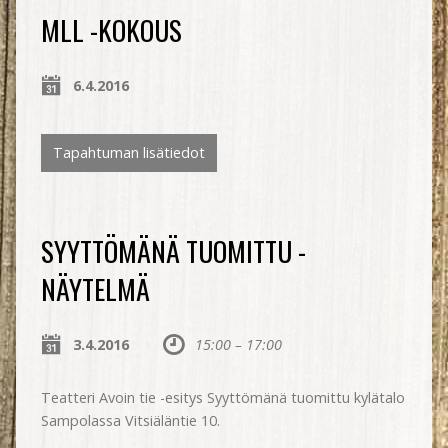
MLL -KOKOUS
6.4.2016
Tapahtuman lisätiedot
SYYTTÖMÄNÄ TUOMITTU -
NÄYTELMÄ
3.4.2016
15:00 – 17:00
Teatteri Avoin tie -esitys Syyttömänä tuomittu kylätalo
Sampolassa Vitsiäläntie 10.