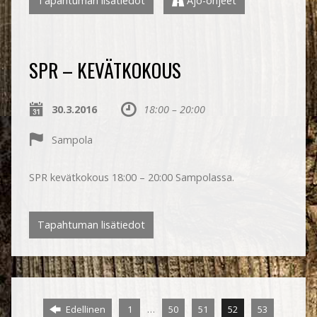
Tapahtuman lisätiedot
Ajo-ohjeet
SPR – KEVÄTKOKOUS
30.3.2016
18:00 – 20:00
Sampola
SPR kevätkokous 18:00 – 20:00 Sampolassa.
Tapahtuman lisätiedot
…
Edellinen
1
50
51
52
53