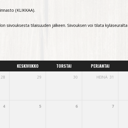
innasto (
KLIKKAA
).
on siivouksesta tilaisuuden jälkeen. Siivouksen voi tilata kyläseural
KESKIVIIKKO
TORSTAI
PERJANTAI
28
29
30
HEINÄ
31
4
5
6
7