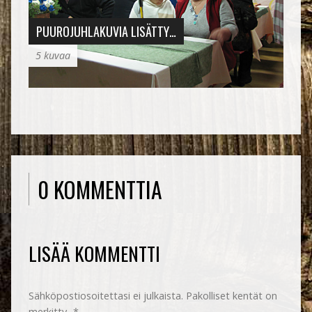
PUUROJUHLAKUVIA LISÄTTY…
5 kuvaa
MIELENKIINTOINEN RETKI LEMILLE
5 kuvaa
0 KOMMENTTIA
LISÄÄ KOMMENTTI
Sähköpostiosoitettasi ei julkaista.
Pakolliset kentät on
merkitty
*