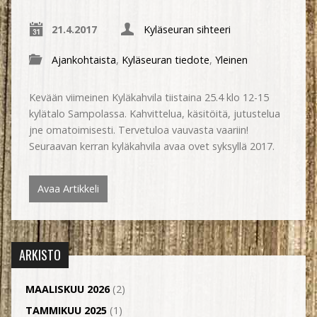
21.4.2017
Kyläseuran sihteeri
Ajankohtaista
,
Kyläseuran tiedote
,
Yleinen
Kevään viimeinen Kyläkahvila tiistaina 25.4 klo 12-15
kylätalo Sampolassa. Kahvittelua, käsitöitä, jutustelua
jne omatoimisesti. Tervetuloa vauvasta vaariin!
Seuraavan kerran kyläkahvila avaa ovet syksyllä 2017.
Avaa Artikkeli
ARKISTO
MAALISKUU 2026
(2)
TAMMIKUU 2025
(1)