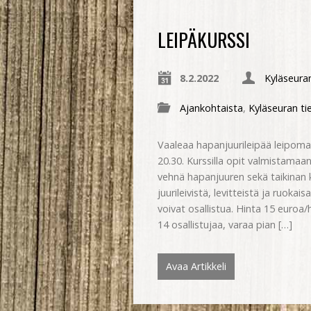
LEIPÄKURSSI
8.2.2022
Kyläseuran
Ajankohtaista
,
Kyläseuran ti
Vaaleaa hapanjuurileipää leipomaa
20.30. Kurssilla opit valmistama
vehnä hapanjuuren sekä taikinan ko
juurileivistä, levitteistä ja ruoka
voivat osallistua. Hinta 15 euroa/
14 osallistujaa, varaa pian […]
Avaa Artikkeli