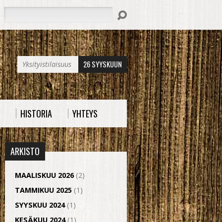
Hae
26 SYYSKUUN
Yksityistilaisuus
HISTORIA
YHTEYS
ARKISTO
MAALISKUU 2026
(2)
TAMMIKUU 2025
(1)
SYYSKUU 2024
(1)
KESÄKUU 2024
(1)