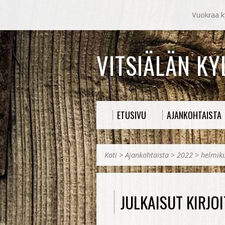
Vuokraa ky
VITSIÄLÄN K
ETUSIVU
AJANKOHTAISTA
Koti
>
Ajankohtaista
>
2022
>
helmik
JULKAISUT KIRJO