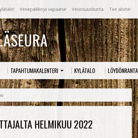
lätalo!
Venepaikkoja vapaana!
Vesiosuuskunta
Tee aloite!
YLÄSEURA
TAPAHTUMAKALENTERI
KYLÄTALO
LÖYDÖNRANTA
uu
ITTAJALTA HELMIKUU 2022