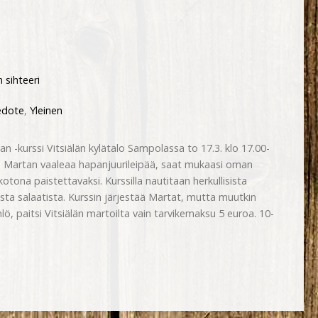
 sihteeri
edote
,
Yleinen
n -kurssi Vitsiälän kylätalo Sampolassa to 17.3. klo 17.00-
an Martan vaaleaa hapanjuurileipää, saat mukaasi oman
tona paistettavaksi. Kurssilla nautitaan herkullisista
isasta salaatista. Kurssin järjestää Martat, mutta muutkin
hlö, paitsi Vitsiälän martoilta vain tarvikemaksu 5 euroa. 10-