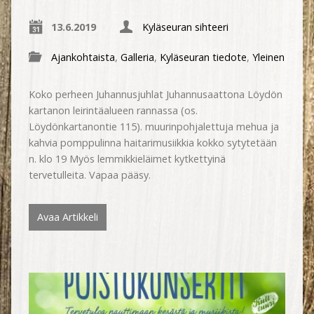
13.6.2019
Kyläseuran sihteeri
Ajankohtaista
,
Galleria
,
Kyläseuran tiedote
,
Yleinen
Koko perheen Juhannusjuhlat Juhannusaattona Löydön
kartanon leirintäalueen rannassa (os.
Löydönkartanontie 115). muurinpohjalettuja mehua ja
kahvia pomppulinna haitarimusiikkia kokko sytytetään
n. klo 19 Myös lemmikkieläimet kytkettyinä
tervetulleita. Vapaa pääsy.
Avaa Artikkeli