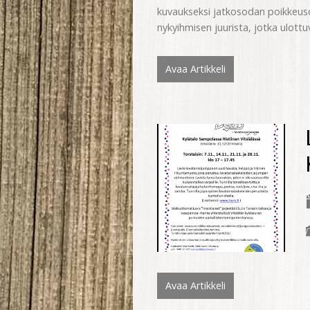
kuvaukseksi jatkosodan poikkeuso
nykyihmisen juurista, jotka ulottu
Avaa Artikkeli
Avaa Artikkeli