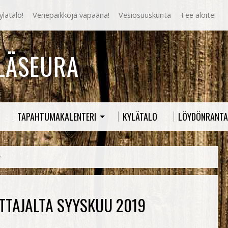
lätalo!
Venepaikkoja vapaana!
Vesiosuuskunta
Tee aloite!
YLÄSEURA
TAPAHTUMAKALENTERI
KYLÄTALO
LÖYDÖNRANTA
u
ITTAJALTA SYYSKUU 2019