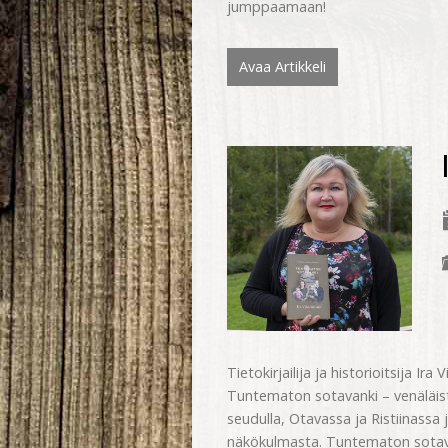
jumppaamaan!
Avaa Artikkeli
Tietokirjailija ja historioitsija Ir
Tuntematon sotavanki – venäläistä
seudulla, Otavassa ja Ristiinassa 
näkökulmasta. Tuntematon sotava