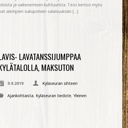
loista ja vaikenemisen kulttuurista. Teos kertoo myös
vat aiempien sukupolvien salaisuuksiiin […]
LAVIS- LAVATANSSIJUMPPAA
KYLÄTALOLLA, MAKSUTON
9.9.2019
Kyläseuran sihteeri
Ajankohtaista
,
Kyläseuran tiedote
,
Yleinen