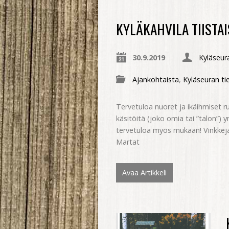
KYLÄKAHVILA TIISTAI
30.9.2019
Kyläseura
Ajankohtaista
,
Kyläseuran ti
Tervetuloa nuoret ja ikäihmiset 
käsitöitä (joko omia tai ”talon”) 
tervetuloa myös mukaan! Vinkkejä 
Martat
Avaa Artikkeli