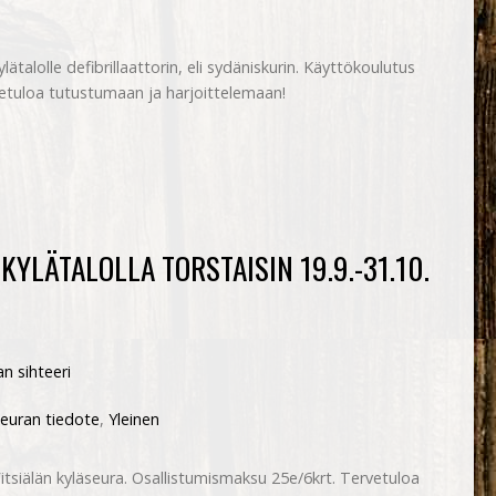
lätalolle defibrillaattorin, eli sydäniskurin. Käyttökoulutus
rvetuloa tutustumaan ja harjoittelemaan!
KYLÄTALOLLA TORSTAISIN 19.9.-31.10.
n sihteeri
seuran tiedote
,
Yleinen
Vitsiälän kyläseura. Osallistumismaksu 25e/6krt. Tervetuloa