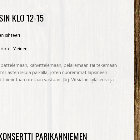
SIN KLO 12-15
n sihteeri
edote
,
Yleinen
rupattelemaan, kahvittelemaan, pelailemaan tai tekemään
ym! Lasten leluja paikalla, joten nuoremmat lapsineen
toimintaan otetaan vastaan. Järj. Vitsiälän kyläseura ja
KONSERTTI PARIKANNIEMEN