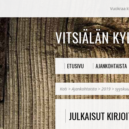
Vuokraa ky
VITSIÄLÄN K
ETUSIVU
AJANKOHTAISTA
Koti
>
Ajankohtaista
>
2019
>
syysku
JULKAISUT KIRJO