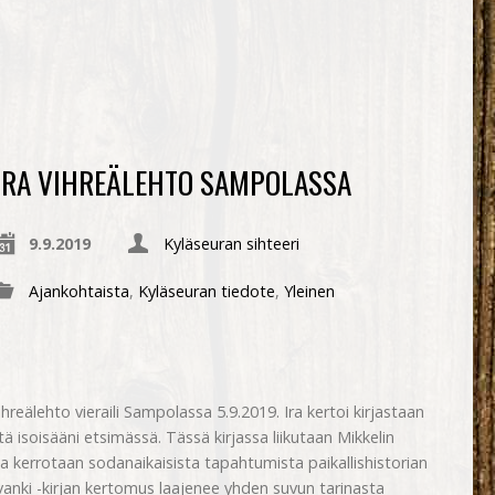
IRA VIHREÄLEHTO SAMPOLASSA
9.9.2019
Kyläseuran sihteeri
Ajankohtaista
,
Kyläseuran tiedote
,
Yleinen
a Vihreälehto vieraili Sampolassa 5.9.2019. Ira kertoi kirjastaan
 isoisääni etsimässä. Tässä kirjassa liikutaan Mikkelin
ja kerrotaan sodanaikaisista tapahtumista paikallishistorian
nki -kirjan kertomus laajenee yhden suvun tarinasta