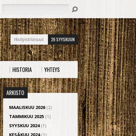
Hae
26 SYYSKUUN
Yksityistilaisuus
HISTORIA
YHTEYS
ARKISTO
MAALISKUU 2026
(2)
TAMMIKUU 2025
(1)
SYYSKUU 2024
(1)
KESÄKUU 2024
(1)