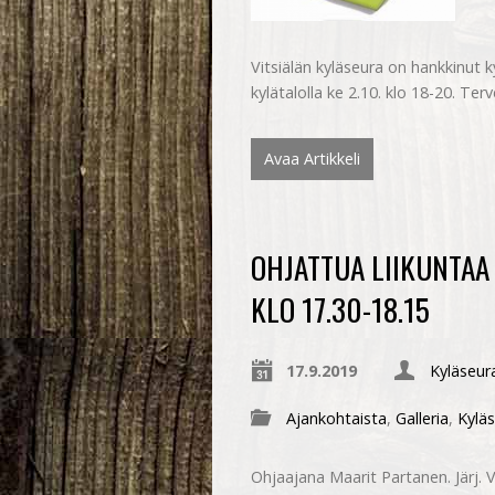
Vitsiälän kyläseura on hankkinut ky
kylätalolla ke 2.10. klo 18-20. Te
Avaa Artikkeli
OHJATTUA LIIKUNTAA 
KLO 17.30-18.15
17.9.2019
Kyläseura
Ajankohtaista
,
Galleria
,
Kylä
Ohjaajana Maarit Partanen. Järj. 