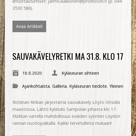
ilmoittautumiset: jarmo.liukkonen@professori.fi (p. 044
3530 586).
Avaa Artikkeli
SAUVAKÄVELYRETKI MA 31.8. KLO 17
18.8.2020
Kyläseuran sihteeri
Ajankohtaista
,
Galleria
,
Kyläseuran tiedote
,
Yleinen
Ristiinan Rinkan järjestämä sauvakävely Löytö-Vitsiälä
maastossa. Lähtö kylätalo Sampolan pihasta klo 17.
Matkan varrella mahdollisuus eväiden syöntiin Löydön
rannan nuotiopaikalla. Kaikki tervetulleita mukaan!