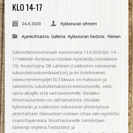
KLO 14-17
24.8.2020
Kyläseuran sihteeri
Ajankohtaista
,
Galleria
,
Kyläseuran tiedote
,
Yleinen
Sukututkimusseminaari sunnuntaina 13.9.2020 klo. 14 –
17 Mikkelin Ristiinassa Vitsiälän kylätalolla (Vitsiäläntie
10). Kouluttajina Olli Lahtinen (Liukkosten sukuseuran
sukututkimuskoordinaattori) ja Ari Kolehmainen
(www.menneenjaljet.fi).Tilaisuus on maksuton ja
tarkoitettu sukututkimuksesta kiinnostuneille, sekä
vasta-alkajille että varttuneemmille. Ennakko-
ilmoittautuminen on välttämätöntä. Vitsiälän
kyläseuran ja Liukkosten sukuseuran yhteistyössä
järjestämään tilaisuuteen voidaan ottaa vain rajoitettu
osanottajamäärä. Ilmoittautuneille toimitetaan
tarkempi ohjelma.Tiedustelut ja