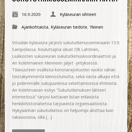
16.9.2020
Kyläseuran sihteeri
Ajankohtaista
,
Kyläseuran tiedote
,
Yleinen
Vitsiälän kyläseura järjesti sukututkimusseminaarin 13.9.
Sampolassa. Kouluttajina olivat Olli Lahtinen,
Liukkosten sukuseuran sukututkimuskoordinaattori ja
Ari Kolehmainen Menneen jäljet -yrityksestä.
Tilaisuuteen osallistui koronarajoitusten vuoksi vähän
toistakymmentä kiinnostunutta, sekä vasta-alkajia että
jo pidemmälle sukujuuriensa selvittämisessä ehtineitä.
Ari Kolehmaisen esitys ”Sukututkimuksen lähteet
internetissä” tarjosi kattavan listan erilaisista
henkilöhistoriatietoa tarjoavista organisaatioista.
Nykyäänhän sukututkimus on helpompi aloittaa kuin
takavuosina, sillä […]