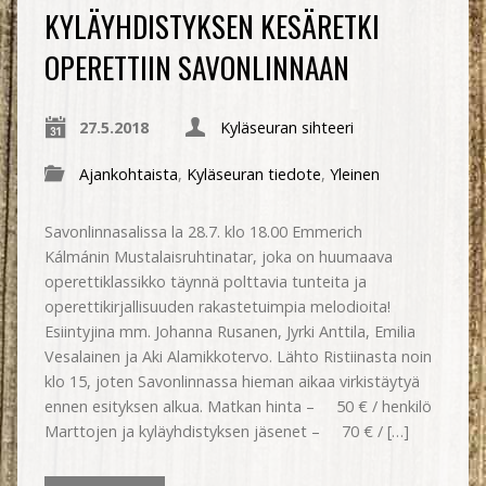
KYLÄYHDISTYKSEN KESÄRETKI
OPERETTIIN SAVONLINNAAN
27.5.2018
Kyläseuran sihteeri
Ajankohtaista
,
Kyläseuran tiedote
,
Yleinen
Savonlinnasalissa la 28.7. klo 18.00 Emmerich
Kálmánin Mustalaisruhtinatar, joka on huumaava
operettiklassikko täynnä polttavia tunteita ja
operettikirjallisuuden rakastetuimpia melodioita!
Esiintyjina mm. Johanna Rusanen, Jyrki Anttila, Emilia
Vesalainen ja Aki Alamikkotervo. Lähto Ristiinasta noin
klo 15, joten Savonlinnassa hieman aikaa virkistäytyä
ennen esityksen alkua. Matkan hinta – 50 € / henkilö
Marttojen ja kyläyhdistyksen jäsenet – 70 € / […]