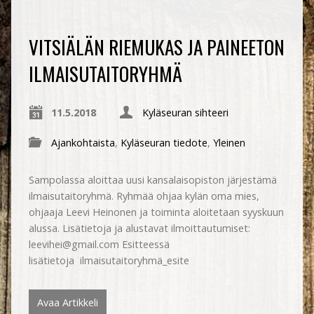
VITSIÄLÄN RIEMUKAS JA PAINEETON
ILMAISUTAITORYHMÄ
11.5.2018
Kyläseuran sihteeri
Ajankohtaista
,
Kyläseuran tiedote
,
Yleinen
Sampolassa aloittaa uusi kansalaisopiston järjestämä
ilmaisutaitoryhmä. Ryhmää ohjaa kylän oma mies,
ohjaaja Leevi Heinonen ja toiminta aloitetaan syyskuun
alussa. Lisätietoja ja alustavat ilmoittautumiset:
leevihei@gmail.com Esitteessä
lisätietoja ilmaisutaitoryhmä_esite
Avaa Artikkeli