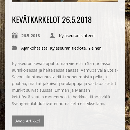
KEVÄTKARKELOT 26.5.2018
26.5.2018
Kyläseuran sihteeri
Ajankohtaista
,
Kyläseuran tiedote
,
Yleinen
Kyläseuran kevättapahtumaa vietettiin Sampolassa
aurinkoisessa ja helteisessä säässä. Aamupäivällä Etelä-
Savon liikuntavaunusta riitti monenmoista pelia ja
puuhaa, martat jakoivat patalappuja ja vastapaistetut
munkit sulivat suussa. Emman ja Marisan
keittiöstä saatiin monenmoista herkkua. Iltapäivällä
Svengarit ilahduttivat erinomaisella esityksellään.
Avaa Artikkeli