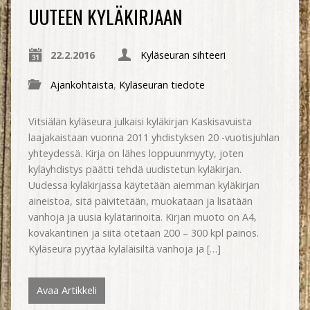
UUTEEN KYLÄKIRJAAN
22.2.2016
Kyläseuran sihteeri
Ajankohtaista
,
Kyläseuran tiedote
Vitsiälän kyläseura julkaisi kyläkirjan Kaskisavuista
laajakaistaan vuonna 2011 yhdistyksen 20 -vuotisjuhlan
yhteydessä. Kirja on lähes loppuunmyyty, joten
kyläyhdistys päätti tehdä uudistetun kyläkirjan.
Uudessa kyläkirjassa käytetään aiemman kyläkirjan
aineistoa, sitä päivitetään, muokataan ja lisätään
vanhoja ja uusia kylätarinoita. Kirjan muoto on A4,
kovakantinen ja siitä otetaan 200 – 300 kpl painos.
Kyläseura pyytää kyläläisiltä vanhoja ja […]
Avaa Artikkeli