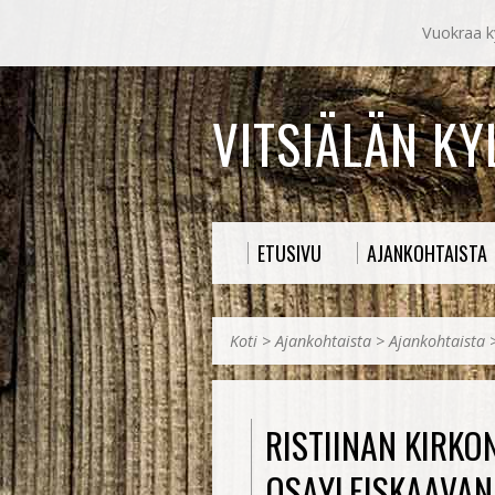
Vuokraa ky
VITSIÄLÄN K
ETUSIVU
AJANKOHTAISTA
Koti
>
Ajankohtaista
>
Ajankohtaista
RISTIINAN KIRK
OSAYLEISKAAVA