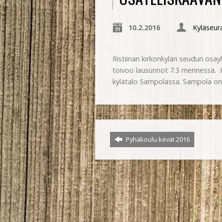
10.2.2016
Kyläseura
Ristiinan kirkonkylän seudun osay
toivoo lausunnot 7.3 mennessä. 
kylätalo Sampolassa. Sampola on a
Pyhäkoulu kevät 2016