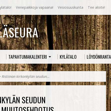
lätalo!
Venepaikkoja vapaana!
Vesiosuuskunta
Tee aloite!
YLÄSEURA
TAPAHTUMAKALENTERI
KYLÄTALO
LÖYDÖNRANTA
>
Ristiinan kirkonkylän seudun…
ONKYLÄN SEUDUN
N MUUTOSEHDOTUS