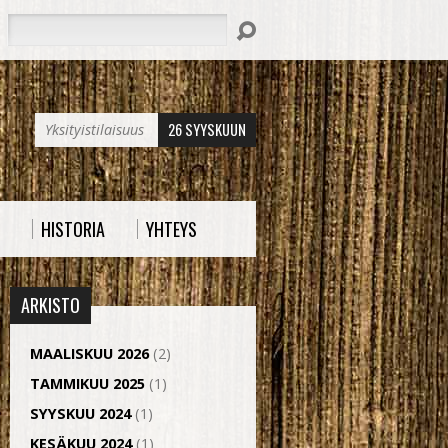
Hae
26 SYYSKUUN
Yksityistilaisuus
HISTORIA
YHTEYS
ARKISTO
MAALISKUU 2026
(2)
TAMMIKUU 2025
(1)
SYYSKUU 2024
(1)
KESÄKUU 2024
(1)