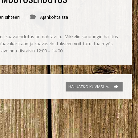
n sihteeri
Ajankohtaista
leiskaavaehdotus on nähtävillä. Mikkelin kaupungin hallitus
Kaavakarttaan ja kaavaselostukseen voit tutustua myös
voinna tiistaisin 12:00 – 14:00.
HALUATKO KUVIASI JA…