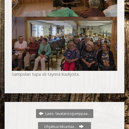
Sampolan tupa oli täynnä kuulijoita.
Lavis- lavatanssijumppaa…
Ohjattua liikuntaa…