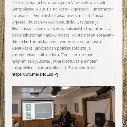
Tietokirjailija ja historioitsija Ira Vihreälehto vieraili
Sampolassa 5.9.2019. Ira kertoi kirjastaan Tuntematon
sotavanki – venäläistä isoisääni etsimässä. Tässä
kirjassa liikutaan Mikkelin seudulla, Otavassa ja
Ristiinassa ja kerrotaan sodanaikaisista tapahtumista
paikallishistorian näkökulmasta. Tuntematon sotavanki
-kirjan kertomus laajenee yhden suvun tarinasta
kuvaukseksi jatkosodan poikkeusoloista ja
vaikenemisen kulttuurista. Teos kertoo myös
nykyihmisen juurista, jotka ulottuvat aiempien
sukupolvien salaisuuksiiin asti. Esityksen linkki:
https://wp.me/a4oE9s-Pj