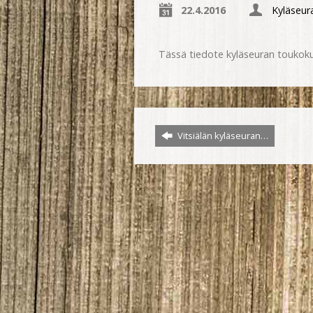
22.4.2016
Kyläseura
Tässä tiedote kyläseuran toukok
Vitsiälän kyläseuran…