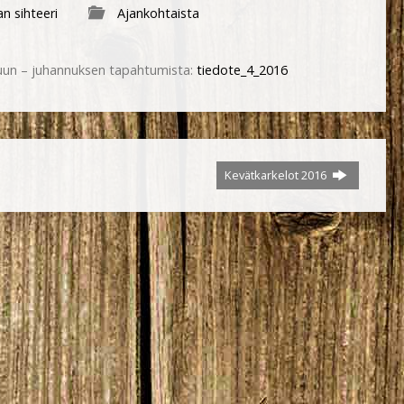
n sihteeri
Ajankohtaista
uun – juhannuksen tapahtumista:
tiedote_4_2016
Kevätkarkelot 2016