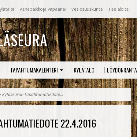
lätalo!
Venepaikkoja vapaana!
Vesiosuuskunta
Tee aloite!
YLÄSEURA
TAPAHTUMAKALENTERI
KYLÄTALO
LÖYDÖNRANTA
>
Kyläseuran tapahtumatiedote…
AHTUMATIEDOTE 22.4.2016