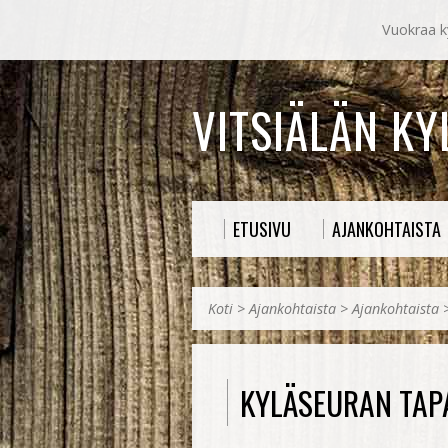
Vuokraa ky
VITSIÄLÄN K
ETUSIVU
AJANKOHTAISTA
Koti
>
Ajankohtaista
>
Ajankohtaista
KYLÄSEURAN TAP