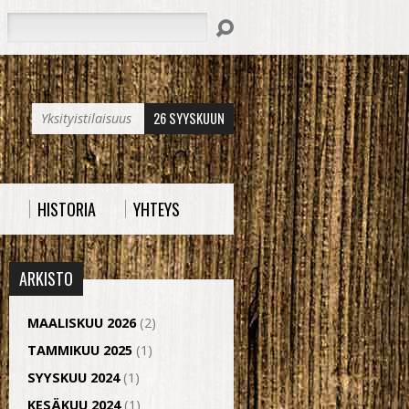
Hae
26 SYYSKUUN
Yksityistilaisuus
HISTORIA
YHTEYS
ARKISTO
MAALISKUU 2026
(2)
TAMMIKUU 2025
(1)
SYYSKUU 2024
(1)
KESÄKUU 2024
(1)