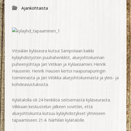
Ajankohtaista
Vitsiälän kyläseura kutsui Sampolaan kaikki
kyläyhdistysten puuhahenkilöt, aluejohtokunnan
puheenjohtaja Jari Viitikan ja Kyläasiamies Henrik
Hausenin. Henrik Hausen kertoi naapuriapuringin
toiminnasta ja Jari Viitikka aluejohtokunnasta ja yleis- ja
kohdeavustuksista.
Kylätalolla oli 24 henkilöä seitsemästä kyläseurasta.
Vilkkaan keskustelun jälkeen sovittiin, että
aluejohtokunta kutsuu kyläyhdistykset yhteiseen
tapaamiseen 21.4. Närhilän kylätalolle.