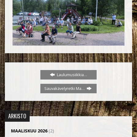
Laulumusiikkia…
Sauvakävelyretki Ma…
ARKISTO
MAALISKUU 2026
(2)