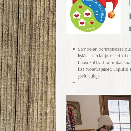
Sampolan peristeisessä puur
kyläläisten lahjatoiveita. L
hausukuttivat puurokansaa.
käsityöarpajaiset. Lopuksi 
joululauluja.