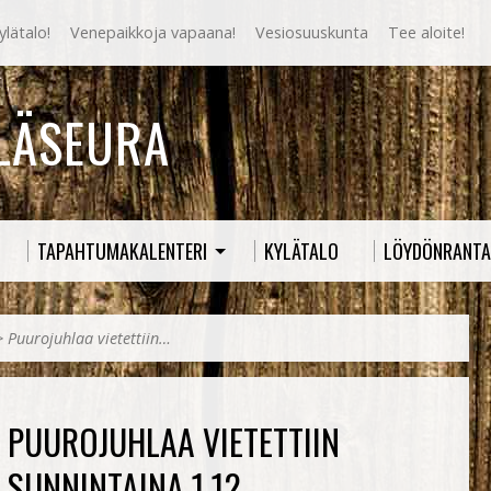
lätalo!
Venepaikkoja vapaana!
Vesiosuuskunta
Tee aloite!
YLÄSEURA
TAPAHTUMAKALENTERI
KYLÄTALO
LÖYDÖNRANTA
>
Puurojuhlaa vietettiin…
PUUROJUHLAA VIETETTIIN
SUNNINTAINA 1.12.