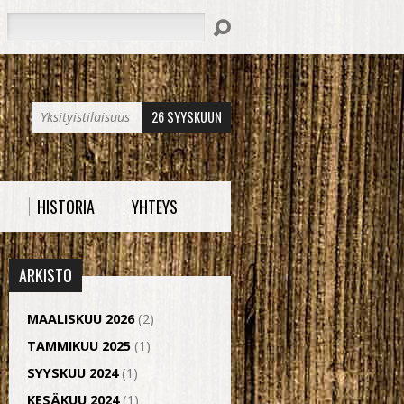
Hae
26 SYYSKUUN
Yksityistilaisuus
HISTORIA
YHTEYS
ARKISTO
MAALISKUU 2026
(2)
TAMMIKUU 2025
(1)
SYYSKUU 2024
(1)
KESÄKUU 2024
(1)