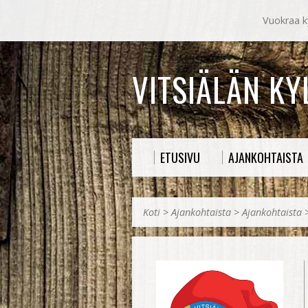
Vuokraa ky
VITSIÄLÄN K
ETUSIVU
AJANKOHTAISTA
Koti
>
Ajankohtaista
>
Ajankohtaista