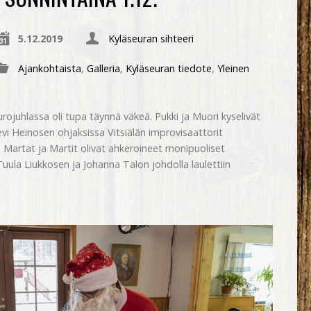
5.12.2019
Kyläseuran sihteeri
Ajankohtaista
,
Galleria
,
Kyläseuran tiedote
,
Yleinen
ojuhlassa oli tupa täynnä väkeä. Pukki ja Muori kyselivät
eevi Heinosen ohjaksissa Vitsiälän improvisaattorit
 Martat ja Martit olivat ahkeroineet monipuoliset
Tuula Liukkosen ja Johanna Talon johdolla laulettiin