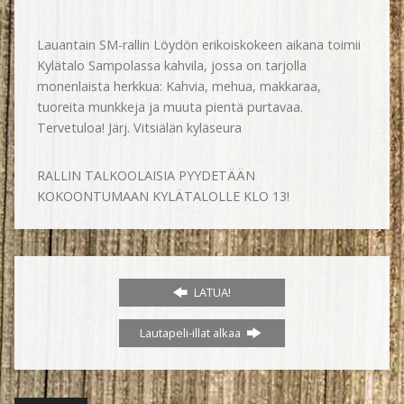
Lauantain SM-rallin Löydön erikoiskokeen aikana toimii
Kylätalo Sampolassa kahvila, jossa on tarjolla
monenlaista herkkua: Kahvia, mehua, makkaraa,
tuoreita munkkeja ja muuta pientä purtavaa.
Tervetuloa! Järj. Vitsiälän kyläseura
RALLIN TALKOOLAISIA PYYDETÄÄN
KOKOONTUMAAN KYLÄTALOLLE KLO 13!
LATUA!
Lautapeli-illat alkaa