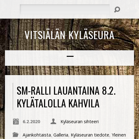
Hae
VITSIÄLÄN KYLÄSEURA
SM-RALLI LAUANTAINA 8.2.
KYLÄTALOLLA KAHVILA
6.2.2020
Kyläseuran sihteeri
Ajankohtaista
,
Galleria
,
Kyläseuran tiedote
,
Yleinen