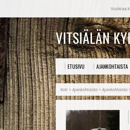
Vuokraa ky
VITSIÄLÄN K
ETUSIVU
AJANKOHTAISTA
Koti
>
Ajankohtaista
>
Ajankohtaista