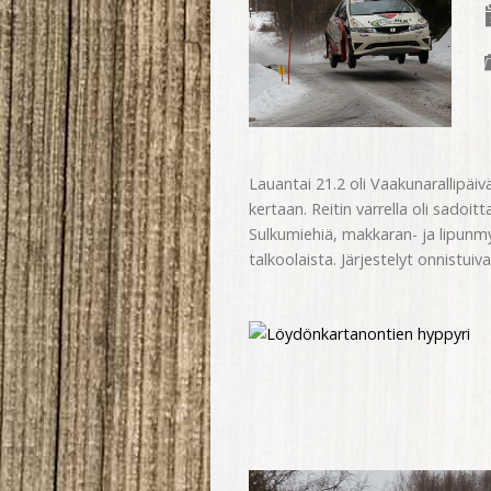
Lauantai 21.2 oli Vaakunarallipäiv
kertaan. Reitin varrella oli sadoitt
Sulkumiehiä, makkaran- ja lipunm
talkoolaista. Järjestelyt onnistuiva