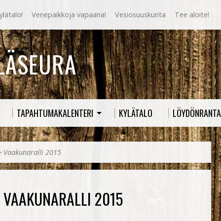
lätalo!
Venepaikkoja vapaana!
Vesiosuuskunta
Tee aloite!
YLÄSEURA
TAPAHTUMAKALENTERI
KYLÄTALO
LÖYDÖNRANTA
>
Vaakunaralli 2015
VAAKUNARALLI 2015