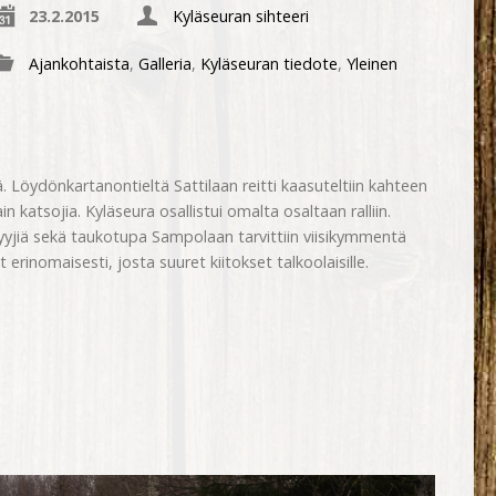
23.2.2015
Kyläseuran sihteeri
Ajankohtaista
,
Galleria
,
Kyläseuran tiedote
,
Yleinen
ä. Löydönkartanontieltä Sattilaan reitti kaasuteltiin kahteen
ain katsojia. Kyläseura osallistui omalta osaltaan ralliin.
yyjiä sekä taukotupa Sampolaan tarvittiin viisikymmentä
t erinomaisesti, josta suuret kiitokset talkoolaisille.