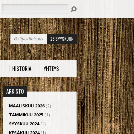
Hae
26 SYYSKUUN
Yksityistilaisuus
HISTORIA
YHTEYS
ARKISTO
MAALISKUU 2026
(2)
TAMMIKUU 2025
(1)
SYYSKUU 2024
(1)
KESÄKUU 2024
(1)