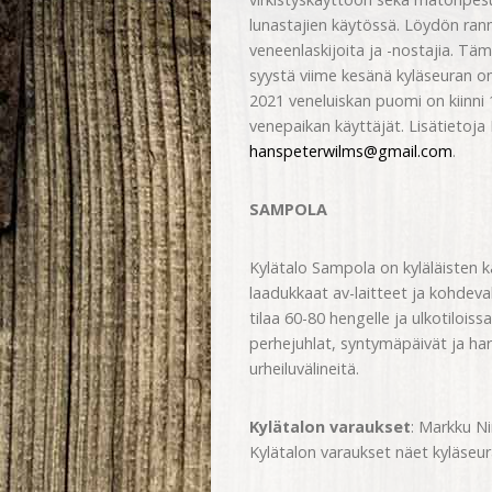
lunastajien käytössä. Löydön ranna
veneenlaskijoita ja -nostajia. Tämä
syystä viime kesänä kyläseuran o
2021 veneluiskan puomi on kiinni 
venepaikan käyttäjät. Lisätietoj
hanspeterwilms@gmail.com
.
SAMPOLA
Kylätalo Sampola on kyläläisten 
laadukkaat av-laitteet ja kohdeva
tilaa 60-80 hengelle ja ulkotiloissa
perhejuhlat, syntymäpäivät ja har
urheiluvälineitä.
Kylätalon varaukset
: Markku N
Kylätalon varaukset näet kyläseura