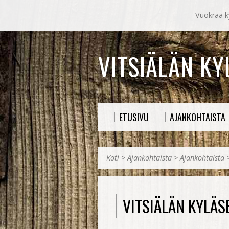
Vuokraa ky
VITSIÄLÄN K
ETUSIVU
AJANKOHTAISTA
Koti
>
Ajankohtaista
>
Ajankohtaista
VITSIÄLÄN KYLÄS