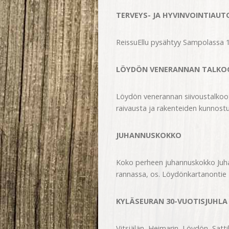
TERVEYS- JA HYVINVOINTIAUT
ReissuEllu pysähtyy Sampolassa 16
LÖYDÖN VENERANNAN TALKO
Löydön venerannan siivoustalkoot 
raivausta ja rakenteiden kunnostu
JUHANNUSKOKKO
Koko perheen juhannuskokko Juha
rannassa, os. Löydönkartanontie 
KYLÄSEURAN 30-VUOTISJUHLA JA
Vitsiälän, Heimarin, Löydön, Satt