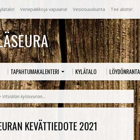
lätalo!
Venepaikkoja vapaana!
Vesiosuuskunta
Tee aloite!
YLÄSEURA
TAPAHTUMAKALENTERI
KYLÄTALO
LÖYDÖNRANTA
>
Vitsiälän kyläseuran…
EURAN KEVÄTTIEDOTE 2021