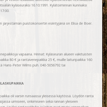
Vitsiälän kyläseuraksi 16.10.1991. Kylätoiminnan kunniaksi
17:00.
n järjestämän puistokonsertin esiintyjänä on Elisa de Boer.
epaikkoja vapaana. Hinnat: Kyläseuran alueen vakituisten
paikka 80 € ja rantavenepaikka 25 €, muille laituripaikka 160
ttä Hans-Peter Wilms puh. 040-5056792 tai
LASKUPAIKKA
aikka oli varsin runsaassa yleisessä käytössä. Löydön ranta
sisijassa uimiseen, onkimiseen sekä rannan yleiseen
un. Lisäksi rantavyöhyke ja laituri ovat myös venepaikan