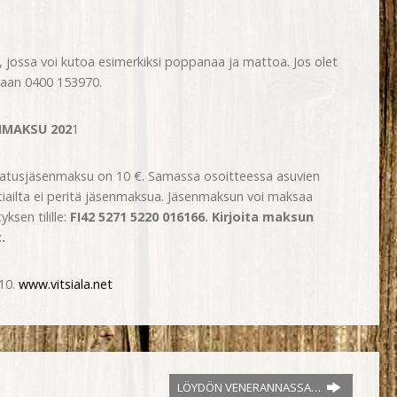
 jossa voi kutoa esimerkiksi poppanaa ja mattoa. Jos olet
ijaan 0400 153970.
NMAKSU 202
1
atusjäsenmaksu on 10 €. Samassa osoitteessa asuvien
tiailta ei peritä jäsenmaksua. Jäsenmaksun voi maksaa
yksen tilille:
FI42 5271 5220 016166. Kirjoita maksun
.
 10.
www.vitsiala.net
LÖYDÖN VENERANNASSA…