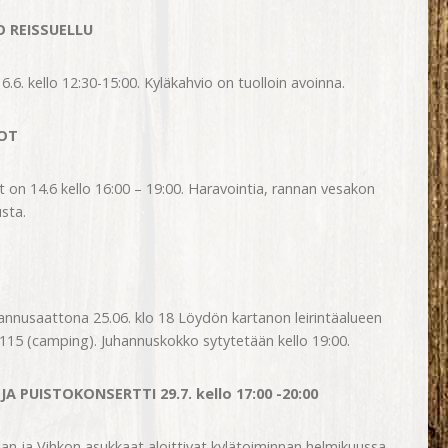
O REISSUELLU
.6. kello 12:30-15:00. Kyläkahvio on tuolloin avoinna.
OT
on 14.6 kello 16:00 – 19:00. Haravointia, rannan vesakon
sta.
nnusaattona 25.06. klo 18 Löydön kartanon leirintäalueen
115 (camping). Juhannuskokko sytytetään kello 19:00.
 PUISTOKONSERTTI 29.7. kello 17:00 -20:00
ilan ja Vihkon asukkaat aloittivat kylätoiminnan helmikuussa