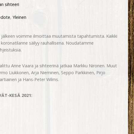
n sihteeri
edote
,
Yleinen
än jälkeen voimme ilmoittaa muutamista tapahtumista. Kaikki
ä koronatilanne säilyy rauhallisena. Noudatamme
jeistuksia.
alittu Anne Vaara ja sihteerinä jatkaa Markku Nironen. Muut
 Jarmo Liukkonen, Arja Nieminen, Seppo Parkkinen, Pirjo
rtiainen ja Hans-Peter Wilms.
ÄT-KESÄ 2021: