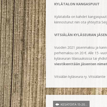
KYLÄTALON KANGASPUUT
Kylätalolla on kahdet kangaspuut,
kiinnostunut niin ota yhteyttä Se
VITSIÄLÄN KYLÄSEURAN JÄSE
Vuoden 2021 jäsenmaksu ja kann
perhemaksu on 20 €. Alle 15 -vuo
kyläseuran tilaisuuksissa tai yhdist
viestikenttään jäsenten nimet
Vitsiälän kyläseura ry. Vitsiäläntie
KESÄTÖITÄ 15-20…