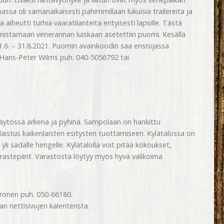
ssa oli samanaikaisesti pahimmillaan lukuisia trailereita ja
 aiheutti turhia vaaratilanteita erityisesti lapsille. Tästä
mistamaan venerannan luiskaan asetettiin puomi. Kesällä
1.6. – 31.8.2021. Puomin avainkoodin saa ensisijassa
a Hans-Peter Wilms puh. 040-5056792 tai
käytössä arkena ja pyhinä. Sampolaan on hankittu
laistus kaikenlaisten esitysten tuottamiseen. Kylätalossa on
 yli sadalle hengelle. Kylätalolla voit pitää kokoukset,
rastepiirit. Varastosta löytyy myös hyvä valikoima
ironen puh. 050-66180.
n nettisivujen kalenterista.