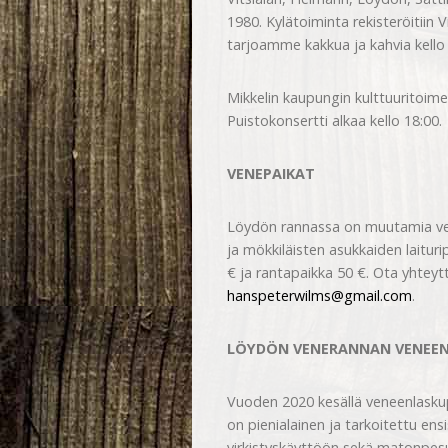
1980. Kylätoiminta rekisteröitiin 
tarjoamme kakkua ja kahvia kello 
Mikkelin kaupungin kulttuuritoime
Puistokonsertti alkaa kello 18:00.
VENEPAIKAT
Löydön rannassa on muutamia ven
ja mökkiläisten asukkaiden laituri
€ ja rantapaikka 50 €. Ota yhtey
hanspeterwilms@gmail.com
.
LÖYDÖN VENERANNAN VENEEN
Vuoden 2020 kesällä veneenlaskup
on pienialainen ja tarkoitettu en
virkistyskäyttöön sekä matonpesu