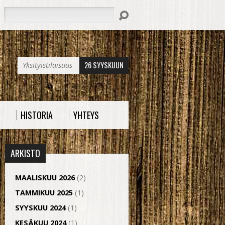
Hae
26 SYYSKUUN
Yksityistilaisuus
HISTORIA
YHTEYS
ARKISTO
MAALISKUU 2026
(2)
TAMMIKUU 2025
(1)
SYYSKUU 2024
(1)
KESÄKUU 2024
(1)