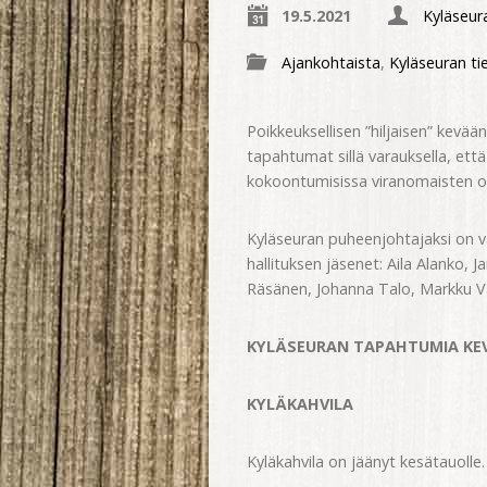
19.5.2021
Kyläseura
Ajankohtaista
,
Kyläseuran ti
Poikkeuksellisen ”hiljaisen” kevä
tapahtumat sillä varauksella, ett
kokoontumisissa viranomaisten oh
Kyläseuran puheenjohtajaksi on v
hallituksen jäsenet: Aila Alanko,
Räsänen, Johanna Talo, Markku Va
KYLÄSEURAN TAPAHTUMIA KEV
KYLÄKAHVILA
Kyläkahvila on jäänyt kesätauolle.