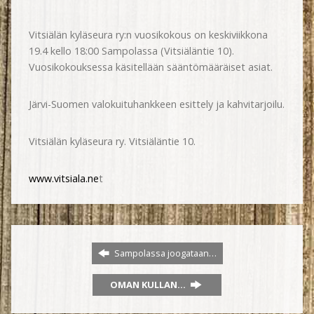
Vitsiälän kyläseura ry:n vuosikokous on keskiviikkona
19.4 kello 18:00 Sampolassa (Vitsiäläntie 10).
Vuosikokouksessa käsitellään sääntömääräiset asiat.
Järvi-Suomen valokuituhankkeen esittely ja kahvitarjoilu.
Vitsiälän kyläseura ry. Vitsiäläntie 10.
www.vitsiala.ne
t
Sampolassa joogataan…
OMAN KULLAN…