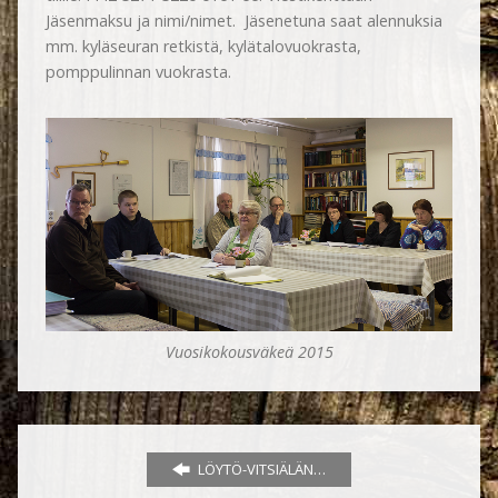
Jäsenmaksu ja nimi/nimet. Jäsenetuna saat alennuksia
mm. kyläseuran retkistä, kylätalovuokrasta,
pomppulinnan vuokrasta.
Vuosikokousväkeä 2015
LÖYTÖ-VITSIÄLÄN…