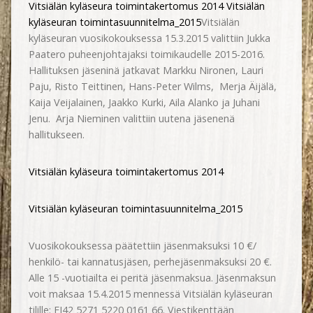
Vitsiälän kyläseura toimintakertomus 2014
Vitsiälän
kyläseuran toimintasuunnitelma_2015
Vitsiälän
kyläseuran vuosikokouksessa 15.3.2015 valittiin Jukka
Paatero puheenjohtajaksi toimikaudelle 2015-2016.
Hallituksen jäseninä jatkavat Markku Nironen, Lauri
Paju, Risto Teittinen, Hans-Peter Wilms, Merja Äijälä,
Kaija Veijalainen, Jaakko Kurki, Aila Alanko ja Juhani
Jenu. Arja Nieminen valittiin uutena jäsenenä
hallitukseen.
Vitsiälän kyläseura toimintakertomus 2014
Vitsiälän kyläseuran toimintasuunnitelma_2015
Vuosikokouksessa päätettiin jäsenmaksuksi 10 €/
henkilö- tai kannatusjäsen, perhejäsenmaksuksi 20 €.
Alle 15 -vuotiailta ei peritä jäsenmaksua. Jäsenmaksun
voit maksaa 15.4.2015 mennessä Vitsiälän kyläseuran
tilille: FI42 5271 5220 0161 66. Viestikenttään