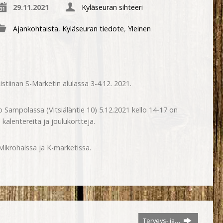
29.11.2021
Kyläseuran sihteeri
Ajankohtaista
,
Kyläseuran tiedote
,
Yleinen
Ristiinan S-Marketin alulassa 3-4.12. 2021.
o Sampolassa (Vitsiäläntie 10) 5.12.2021 kello 14-17 on
 kalentereita ja joulukortteja.
ikrohaissa ja K-marketissa.
Terveys- ja…