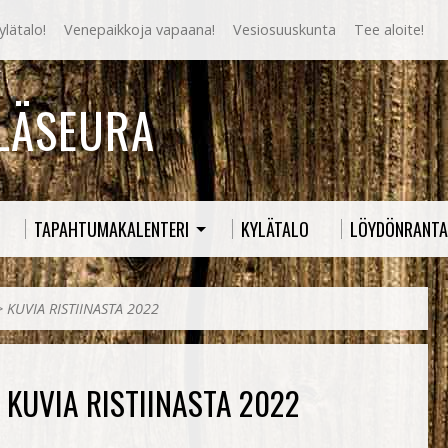
lätalo!
Venepaikkoja vapaana!
Vesiosuuskunta
Tee aloite!
YLÄSEURA
TAPAHTUMAKALENTERI
KYLÄTALO
LÖYDÖNRANTA
>
KUVIA RISTIINASTA 2022
KUVIA RISTIINASTA 2022