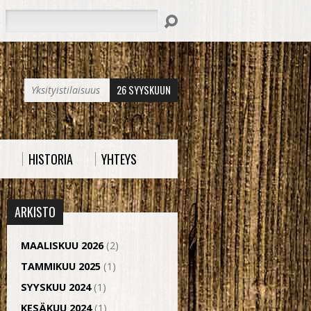
Hae
26 SYYSKUUN
Yksityistilaisuus
HISTORIA
YHTEYS
ARKISTO
MAALISKUU 2026
(2)
TAMMIKUU 2025
(1)
SYYSKUU 2024
(1)
KESÄKUU 2024
(1)