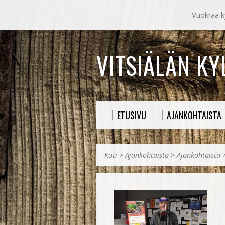
Vuokraa ky
VITSIÄLÄN K
ETUSIVU
AJANKOHTAISTA
Koti
>
Ajankohtaista
>
Ajankohtaista