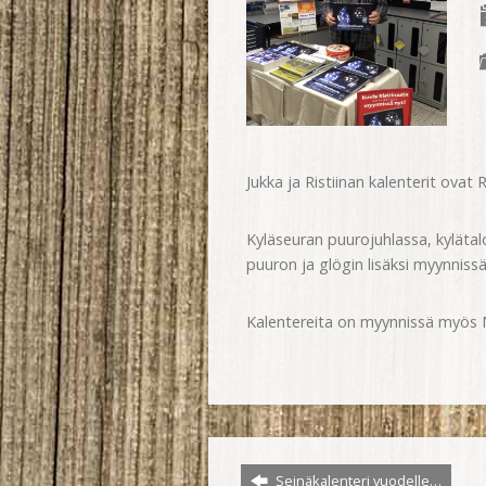
Jukka ja Ristiinan kalenterit ovat 
Kyläseuran puurojuhlassa, kylätal
puuron ja glögin lisäksi myynnissä
Kalentereita on myynnissä myös M
Seinäkalenteri vuodelle…