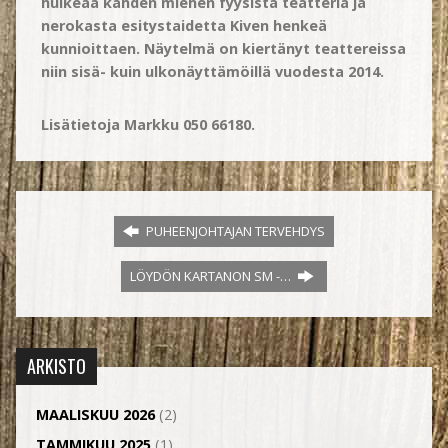
huikeaa kahden miehen fyysistä teatteria ja
nerokasta esitystaidetta Kiven henkeä
kunnioittaen. Näytelmä on kiertänyt teattereissa
niin sisä- kuin ulkonäyttämöillä vuodesta 2014.
Lisätietoja Markku 050 66180.
PUHEENJOHTAJAN TERVEHDYS
LÖYDÖN KARTANON SM -…
ARKISTO
MAALISKUU 2026
(2)
TAMMIKUU 2025
(1)