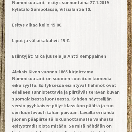
Nummisuutarit -esitys sunnuntaina 27.1.2019
kylätalo Sampolassa, Vitsiäläntie 10.
Esitys alkaa kello 15:00.
Liput ja väliaikakahvit 15 €.
Esiintyjät: Mika juusela ja Antti Kemppainen
Aleksis Kiven vuonna 1865 kirjoittama
Nummisuutarit on suomen suosituin komedia
eikä syyttä. Esityksessä esiintyvät hahmot ovat
edelleen tunnistettavia ja piirtävät terävän kuvan
suomalaisesta luonteesta. Kahden näyttelijän
versio pyyhkäisee pölyt klassikon päältä ja tuo
sen luontevasti tähän päivään. Lavalla ei nähdä
juonen pääpiirteitä lukuunottamatta vanhasta
esitystraditioista mitään. Se mitä nähdään on