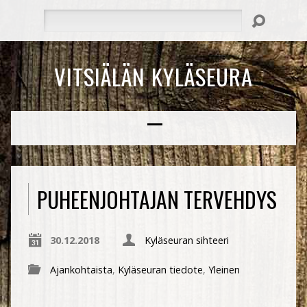
Hae
VITSIÄLÄN KYLÄSEURA
PUHEENJOHTAJAN TERVEHDYS
30.12.2018
Kyläseuran sihteeri
Ajankohtaista
,
Kyläseuran tiedote
,
Yleinen