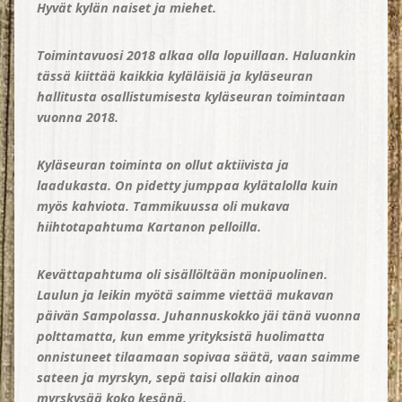
Hyvät kylän naiset ja miehet.
Toimintavuosi 2018 alkaa olla lopuillaan. Haluankin
tässä kiittää kaikkia kyläläisiä ja kyläseuran
hallitusta osallistumisesta kyläseuran toimintaan
vuonna 2018.
Kyläseuran toiminta on ollut aktiivista ja
laadukasta. On pidetty jumppaa kylätalolla kuin
myös kahviota. Tammikuussa oli mukava
hiihtotapahtuma Kartanon pelloilla.
Kevättapahtuma oli sisällöltään monipuolinen.
Laulun ja leikin myötä saimme viettää mukavan
päivän Sampolassa. Juhannuskokko jäi tänä vuonna
polttamatta, kun emme yrityksistä huolimatta
onnistuneet tilaamaan sopivaa säätä, vaan saimme
sateen ja myrskyn, sepä taisi ollakin ainoa
myrskysää koko kesänä.