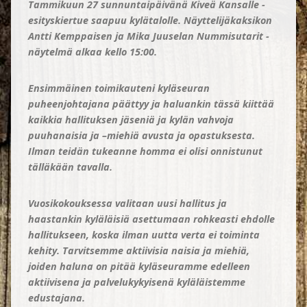
Tammikuun 27 sunnuntaipäivänä Kiveä Kansalle -
esityskiertue saapuu kylätalolle. Näyttelijäkaksikon
Antti Kemppaisen ja Mika Juuselan Nummisutarit -
näytelmä alkaa kello 15:00.
Ensimmäinen toimikauteni kyläseuran
puheenjohtajana päättyy ja haluankin tässä kiittää
kaikkia hallituksen jäseniä ja kylän vahvoja
puuhanaisia ja –miehiä avusta ja opastuksesta.
Ilman teidän tukeanne homma ei olisi onnistunut
tälläkään tavalla.
Vuosikokouksessa valitaan uusi hallitus ja
haastankin kyläläisiä asettumaan rohkeasti ehdolle
hallitukseen, koska ilman uutta verta ei toiminta
kehity. Tarvitsemme aktiivisia naisia ja miehiä,
joiden haluna on pitää kyläseuramme edelleen
aktiivisena ja palvelukykyisenä kyläläistemme
edustajana.