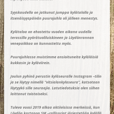
Syyskaudella on jatkunut jumppa kylätalolla ja
itsenäisyyspäivän puurojuhla oli jälleen menestys.
Kylätaloa on ehostettu vuoden aikana uudella
terassilla pyörätuoliluiskineen ja Löydönrannan
venepaikkaa on kunnostettu myös.
Puurojuhlassa muistimme ansioituneita kyläläisiä
kukkasin ja kyläviirein.
Joulun pyhinä perustin kyläseuralle Instagram –tilin
ja se löytyy nimellä ”vitsialankylaseura”, katsotaan
löytyykö sille seuraajia. Latutiedotuksia olen siihen
laittanut toistaiseksi.
Tuleva vuosi 2019 alkaa aktiivisissa merkeissä, kun
Löydön kartanon SM –rallisprint järjestetään kylällä