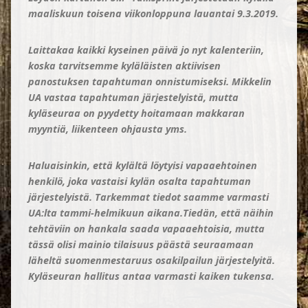
maaliskuun toisena viikonloppuna lauantai 9.3.2019.
Laittakaa kaikki kyseinen päivä jo nyt kalenteriin,
koska tarvitsemme kyläläisten aktiivisen
panostuksen tapahtuman onnistumiseksi. Mikkelin
UA vastaa tapahtuman järjestelyistä, mutta
kyläseuraa on pyydetty hoitamaan makkaran
myyntiä, liikenteen ohjausta yms.
Haluaisinkin, että kylältä löytyisi vapaaehtoinen
henkilö, joka vastaisi kylän osalta tapahtuman
järjestelyistä. Tarkemmat tiedot saamme varmasti
UA:lta tammi-helmikuun aikana.
Tiedän, että näihin
tehtäviin on hankala saada vapaaehtoisia, mutta
tässä olisi mainio tilaisuus päästä seuraamaan
läheltä suomenmestaruus osakilpailun järjestelyitä.
Kyläseuran hallitus antaa varmasti kaiken tukensa.