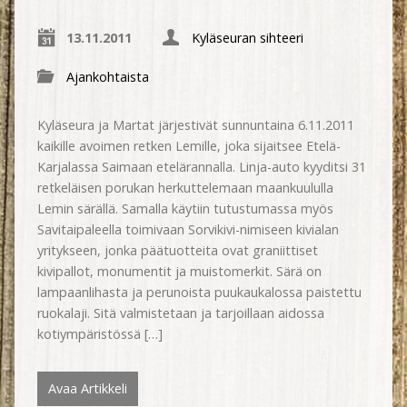
13.11.2011
Kyläseuran sihteeri
Ajankohtaista
Kyläseura ja Martat järjestivät sunnuntaina 6.11.2011
kaikille avoimen retken Lemille, joka sijaitsee Etelä-
Karjalassa Saimaan etelärannalla. Linja-auto kyyditsi 31
retkeläisen porukan herkuttelemaan maankuululla
Lemin särällä. Samalla käytiin tutustumassa myös
Savitaipaleella toimivaan Sorvikivi-nimiseen kivialan
yritykseen, jonka päätuotteita ovat graniittiset
kivipallot, monumentit ja muistomerkit. Särä on
lampaanlihasta ja perunoista puukaukalossa paistettu
ruokalaji. Sitä valmistetaan ja tarjoillaan aidossa
kotiympäristössä […]
Avaa Artikkeli