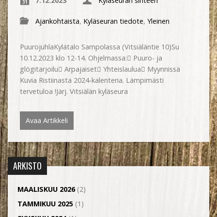
7.12.2023
Kyläseuran sihteeri
Ajankohtaista
,
Kyläseuran tiedote
,
Yleinen
PuurojuhlaKylätalo Sampolassa (Vitsiäläntie 10)Su
10.12.2023 klo 12-14. Ohjelmassa: Puuro- ja
glögitarjoilu Arpajaiset Yhteislaulua Myynnissä
Kuvia Ristiinasta 2024-kalenteria. Lämpimästi
tervetuloa !Järj. Vitsiälän kyläseura
Avaa Artikkeli
ARKISTO
MAALISKUU 2026
(2)
TAMMIKUU 2025
(1)