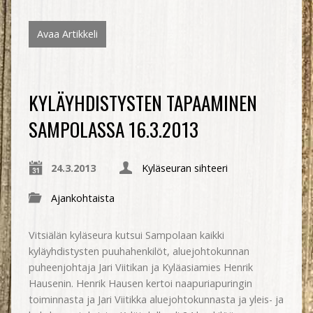
Avaa Artikkeli
KYLÄYHDISTYSTEN TAPAAMINEN
SAMPOLASSA 16.3.2013
24.3.2013
Kyläseuran sihteeri
Ajankohtaista
Vitsiälän kyläseura kutsui Sampolaan kaikki
kyläyhdistysten puuhahenkilöt, aluejohtokunnan
puheenjohtaja Jari Viitikan ja Kyläasiamies Henrik
Hausenin. Henrik Hausen kertoi naapuriapuringin
toiminnasta ja Jari Viitikka aluejohtokunnasta ja yleis- ja