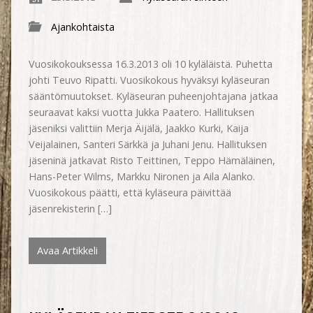
Ajankohtaista
Vuosikokouksessa 16.3.2013 oli 10 kyläläistä. Puhetta
johti Teuvo Ripatti. Vuosikokous hyväksyi kyläseuran
sääntömuutokset. Kyläseuran puheenjohtajana jatkaa
seuraavat kaksi vuotta Jukka Paatero. Hallituksen
jäseniksi valittiin Merja Äijälä, Jaakko Kurki, Kaija
Veijalainen, Santeri Särkkä ja Juhani Jenu. Hallituksen
jäseninä jatkavat Risto Teittinen, Teppo Hämäläinen,
Hans-Peter Wilms, Markku Nironen ja Aila Alanko.
Vuosikokous päätti, että kyläseura päivittää
jäsenrekisterin […]
Avaa Artikkeli