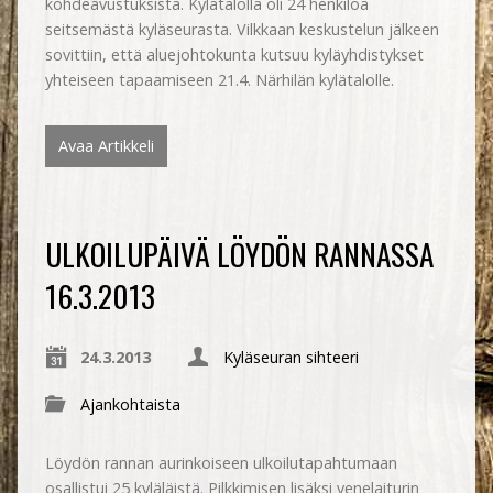
kohdeavustuksista. Kylätalolla oli 24 henkilöä
seitsemästä kyläseurasta. Vilkkaan keskustelun jälkeen
sovittiin, että aluejohtokunta kutsuu kyläyhdistykset
yhteiseen tapaamiseen 21.4. Närhilän kylätalolle.
Avaa Artikkeli
ULKOILUPÄIVÄ LÖYDÖN RANNASSA
16.3.2013
24.3.2013
Kyläseuran sihteeri
Ajankohtaista
Löydön rannan aurinkoiseen ulkoilutapahtumaan
osallistui 25 kyläläistä. Pilkkimisen lisäksi venelaiturin