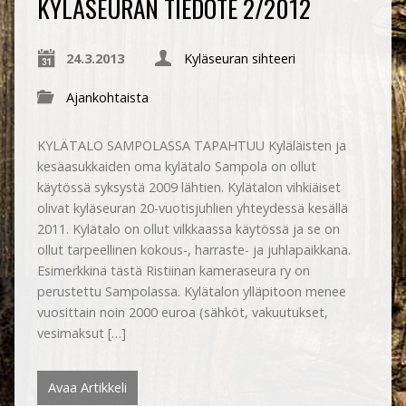
KYLÄSEURAN TIEDOTE 2/2012
24.3.2013
Kyläseuran sihteeri
Ajankohtaista
KYLÄTALO SAMPOLASSA TAPAHTUU Kyläläisten ja
kesäasukkaiden oma kylätalo Sampola on ollut
käytössä syksystä 2009 lähtien. Kylätalon vihkiäiset
olivat kyläseuran 20-vuotisjuhlien yhteydessä kesällä
2011. Kylätalo on ollut vilkkaassa käytössä ja se on
ollut tarpeellinen kokous-, harraste- ja juhlapaikkana.
Esimerkkinä tästä Ristiinan kameraseura ry on
perustettu Sampolassa. Kylätalon ylläpitoon menee
vuosittain noin 2000 euroa (sähköt, vakuutukset,
vesimaksut […]
Avaa Artikkeli