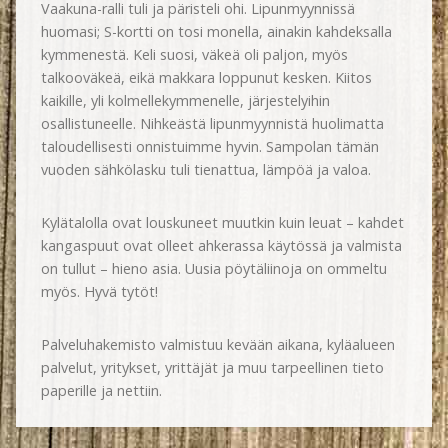
Vaakuna-ralli tuli ja päristeli ohi. Lipunmyynnissä
huomasi; S-kortti on tosi monella, ainakin kahdeksalla
kymmenestä. Keli suosi, väkeä oli paljon, myös
talkooväkeä, eikä makkara loppunut kesken. Kiitos
kaikille, yli kolmellekymmenelle, järjestelyihin
osallistuneelle. Nihkeästä lipunmyynnistä huolimatta
taloudellisesti onnistuimme hyvin. Sampolan tämän
vuoden sähkölasku tuli tienattua, lämpöä ja valoa.
Kylätalolla ovat louskuneet muutkin kuin leuat – kahdet
kangaspuut ovat olleet ahkerassa käytössä ja valmista
on tullut – hieno asia. Uusia pöytäliinoja on ommeltu
myös. Hyvä tytöt!
Palveluhakemisto valmistuu kevään aikana, kyläalueen
palvelut, yritykset, yrittäjät ja muu tarpeellinen tieto
paperille ja nettiin.