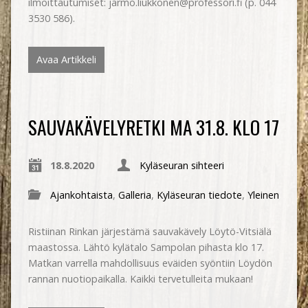
ilmoittautumiset: jarmo.liukkonen@professori.fi (p. 044
3530 586).
Avaa Artikkeli
SAUVAKÄVELYRETKI MA 31.8. KLO 17
18.8.2020
Kyläseuran sihteeri
Ajankohtaista
,
Galleria
,
Kyläseuran tiedote
,
Yleinen
Ristiinan Rinkan järjestämä sauvakävely Löytö-Vitsiälä
maastossa. Lähtö kylätalo Sampolan pihasta klo 17.
Matkan varrella mahdollisuus eväiden syöntiin Löydön
rannan nuotiopaikalla. Kaikki tervetulleita mukaan!