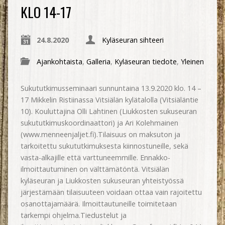
KLO 14-17
24.8.2020
Kyläseuran sihteeri
Ajankohtaista
,
Galleria
,
Kyläseuran tiedote
,
Yleinen
Sukututkimusseminaari sunnuntaina 13.9.2020 klo. 14 –
17 Mikkelin Ristiinassa Vitsiälän kylätalolla (Vitsiäläntie
10). Kouluttajina Olli Lahtinen (Liukkosten sukuseuran
sukututkimuskoordinaattori) ja Ari Kolehmainen
(www.menneenjaljet.fi).Tilaisuus on maksuton ja
tarkoitettu sukututkimuksesta kiinnostuneille, sekä
vasta-alkajille että varttuneemmille. Ennakko-
ilmoittautuminen on välttämätöntä. Vitsiälän
kyläseuran ja Liukkosten sukuseuran yhteistyössä
järjestämään tilaisuuteen voidaan ottaa vain rajoitettu
osanottajamäärä. Ilmoittautuneille toimitetaan
tarkempi ohjelma.Tiedustelut ja