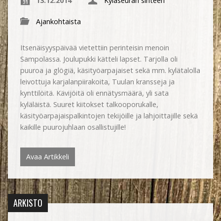
13.12.2014
Kyläseuran sihteeri
Ajankohtaista
Itsenäisyyspäivää vietettiin perinteisin menoin
Sampolassa. Joulupukki kätteli lapset. Tarjolla oli
puuroa ja glögiä, käsityöarpajaiset sekä mm. kylätalolla
leivottuja karjalanpiirakoita, Tuulan kransseja ja
kynttilöitä. Kävijöitä oli ennätysmäärä, yli sata
kyläläistä. Suuret kiitokset talkooporukalle,
käsityöarpajaispalkintojen tekijöille ja lahjoittajille sekä
kaikille puurojuhlaan osallistujille!
Avaa Artikkeli
ARKISTO