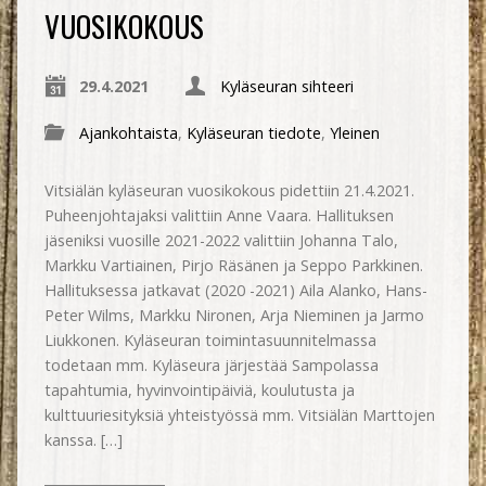
VUOSIKOKOUS
29.4.2021
Kyläseuran sihteeri
Ajankohtaista
,
Kyläseuran tiedote
,
Yleinen
Vitsiälän kyläseuran vuosikokous pidettiin 21.4.2021.
Puheenjohtajaksi valittiin Anne Vaara. Hallituksen
jäseniksi vuosille 2021-2022 valittiin Johanna Talo,
Markku Vartiainen, Pirjo Räsänen ja Seppo Parkkinen.
Hallituksessa jatkavat (2020 -2021) Aila Alanko, Hans-
Peter Wilms, Markku Nironen, Arja Nieminen ja Jarmo
Liukkonen. Kyläseuran toimintasuunnitelmassa
todetaan mm. Kyläseura järjestää Sampolassa
tapahtumia, hyvinvointipäiviä, koulutusta ja
kulttuuriesityksiä yhteistyössä mm. Vitsiälän Marttojen
kanssa. […]