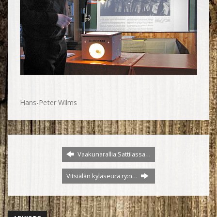
Hans-Peter Wilms
Vaakunarallia Sattilassa…
Vitsiälän kyläseura ry:n…