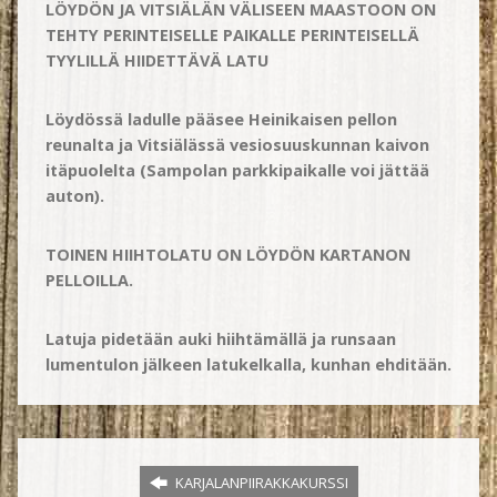
LÖYDÖN JA VITSIÄLÄN VÄLISEEN MAASTOON ON
TEHTY PERINTEISELLE PAIKALLE PERINTEISELLÄ
TYYLILLÄ HIIDETTÄVÄ LATU
Löydössä ladulle pääsee Heinikaisen pellon
reunalta ja Vitsiälässä vesiosuuskunnan kaivon
itäpuolelta (Sampolan parkkipaikalle voi jättää
auton).
TOINEN HIIHTOLATU ON LÖYDÖN KARTANON
PELLOILLA.
Latuja pidetään auki hiihtämällä ja runsaan
lumentulon jälkeen latukelkalla, kunhan ehditään.
KARJALANPIIRAKKAKURSSI