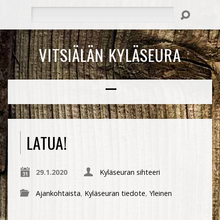
Hae
VITSIÄLÄN KYLÄSEURA
LATUA!
29.1.2020
Kyläseuran sihteeri
Ajankohtaista
,
Kyläseuran tiedote
,
Yleinen