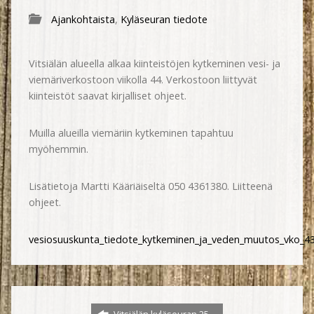
Ajankohtaista
,
Kyläseuran tiedote
Vitsiälän alueella alkaa kiinteistöjen kytkeminen vesi- ja
viemäriverkostoon viikolla 44. Verkostoon liittyvät
kiinteistöt saavat kirjalliset ohjeet.
Muilla alueilla viemäriin kytkeminen tapahtuu
myöhemmin.
Lisätietoja Martti Kääriäiseltä 050 4361380. Liitteenä
ohjeet.
vesiosuuskunta_tiedote_kytkeminen_ja_veden_muutos_vko_43_